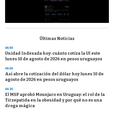
0
s
e
c
Últimas Noticias
o
n
06:00
d
Unidad Indexada hoy: cuánto cotiza la UI este
s
o
lunes 10 de agosto de 2026 en pesos uruguayos
f
3
06:00
3
s
Así abre la cotización del dólar hoy lunes 10 de
e
agosto de 2026 en pesos uruguayos
c
o
04:30
n
d
El MSP aprobó Mounjaro en Uruguay: el rol de la
s
Tirzepatida en la obesidad y por qué no es una
droga mágica