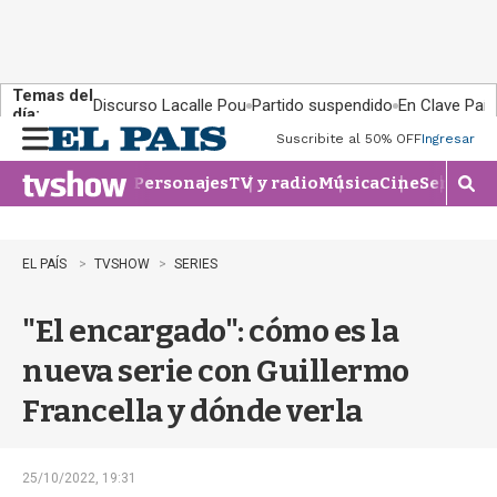
Temas del
Discurso Lacalle Pou
Partido suspendido
En Clave País
día:
Suscribite al 50% OFF
Ingresar
M
e
Personajes
TV y radio
Música
Cine
Series
Te
n
M
u
o
s
t
EL PAÍS
TVSHOW
SERIES
r
a
"El encargado": cómo es la
r
b
nueva serie con Guillermo
�
s
Francella y dónde verla
q
u
e
d
25/10/2022, 19:31