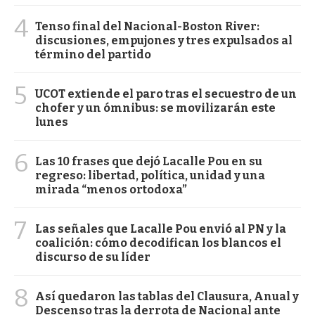
4
Tenso final del Nacional-Boston River:
discusiones, empujones y tres expulsados al
término del partido
5
UCOT extiende el paro tras el secuestro de un
chofer y un ómnibus: se movilizarán este
lunes
6
Las 10 frases que dejó Lacalle Pou en su
regreso: libertad, política, unidad y una
mirada “menos ortodoxa”
7
Las señales que Lacalle Pou envió al PN y la
coalición: cómo decodifican los blancos el
discurso de su líder
8
Así quedaron las tablas del Clausura, Anual y
Descenso tras la derrota de Nacional ante