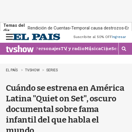
Temas del
Rendición de Cuentas
Temporal causa destrozos
En 
día:
Suscribite al 50% OFF
Ingresar
M
e
Personajes
TV y radio
Música
Cine
Series
Te
n
M
u
o
s
t
EL PAÍS
TVSHOW
SERIES
r
a
Cuándo se estrena en América
r
b
Latina "Quiet on Set", oscuro
�
s
documental sobre fama
q
u
infantil del que habla el
e
d
mundo