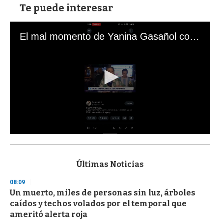
Te puede interesar
El mal momento de Yanina Gasañol con un hincha argentino en "Subrayado"
0
s
e
c
Últimas Noticias
o
n
08:09
d
Un muerto, miles de personas sin luz, árboles
s
o
caídos y techos volados por el temporal que
f
ameritó alerta roja
3