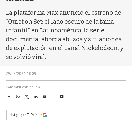
a
La plataforma Max anunció el estreno de
“Quiet on Set: el lado oscuro de la fama
infantil" en Latinoamérica; la serie
documental aborda abusos y situaciones
de explotación en el canal Nickelodeon, y
se volvió viral.
29/03/2024, 10:39
Compartir esta noticia
F
W
T
L
E
a
h
w
i
m
c
a
i
n
a
e
t
t
k
i
+
Agregar El País en
b
s
t
e
l
o
A
e
d
o
p
r
I