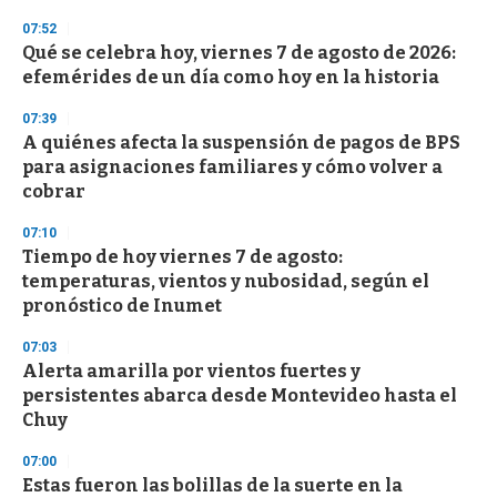
3
s
07:52
e
Qué se celebra hoy, viernes 7 de agosto de 2026:
c
efemérides de un día como hoy en la historia
o
n
d
07:39
s
A quiénes afecta la suspensión de pagos de BPS
para asignaciones familiares y cómo volver a
cobrar
07:10
Tiempo de hoy viernes 7 de agosto:
temperaturas, vientos y nubosidad, según el
pronóstico de Inumet
07:03
Alerta amarilla por vientos fuertes y
persistentes abarca desde Montevideo hasta el
Chuy
07:00
Estas fueron las bolillas de la suerte en la