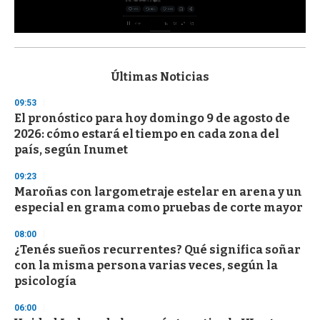
0
s
e
c
Últimas Noticias
o
n
09:53
d
El pronóstico para hoy domingo 9 de agosto de
s
o
2026: cómo estará el tiempo en cada zona del
f
país, según Inumet
3
3
s
09:23
e
Maroñas con largometraje estelar en arena y un
c
especial en grama como pruebas de corte mayor
o
n
d
08:00
s
¿Tenés sueños recurrentes? Qué significa soñar
con la misma persona varias veces, según la
psicología
06:00