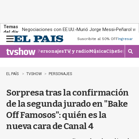
Temas
Negociaciones con EE.UU.
Murió Jorge Messi
Peñarol vs
del día:
Suscribite al 50% OFF
Ingresar
M
e
Personajes
TV y radio
Música
Cine
Series
Te
n
M
u
o
s
t
EL PAÍS
TVSHOW
PERSONAJES
r
a
Sorpresa tras la confirmación
r
b
de la segunda jurado en "Bake
�
s
Off Famosos": quién es la
q
u
nueva cara de Canal 4
e
d