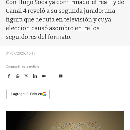
a
Con Hugo Soca ya confirmado, el reality de
Canal 4 reveló a su segunda jurado: una
figura que debuta en televisión y cuya
elección causó asombro entre los
seguidores del formato.
31/07/2025, 10:17
Compartir esta noticia
F
W
T
L
E
a
h
w
i
m
c
a
i
n
a
e
t
t
k
i
+
Agregar El País en
b
s
t
e
l
o
A
e
d
o
p
r
I
k
p
n