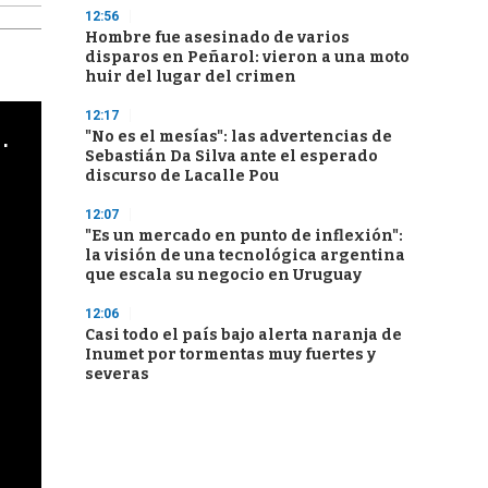
12:56
Hombre fue asesinado de varios
disparos en Peñarol: vieron a una moto
huir del lugar del crimen
12:17
cha argentino en "Subrayado"
"No es el mesías": las advertencias de
Sebastián Da Silva ante el esperado
discurso de Lacalle Pou
12:07
"Es un mercado en punto de inflexión":
la visión de una tecnológica argentina
que escala su negocio en Uruguay
12:06
Casi todo el país bajo alerta naranja de
Inumet por tormentas muy fuertes y
severas