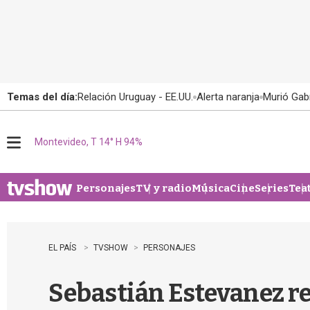
Temas del día:
Relación Uruguay - EE.UU.
Alerta naranja
Murió Gabr
Montevideo, T 14° H 94%
M
e
n
u
Personajes
TV y radio
Música
Cine
Series
Tea
EL PAÍS
TVSHOW
PERSONAJES
Sebastián Estevanez rev