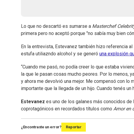
Lo que no descartó es sumarse a
Masterchef Celebrit
primera pero no aceptó porque "no sabía muy bien cóm
En la entrevista, Estevanez también hizo referencia a
estufa utiliazndo alcohol y se generó
una explosión q
“Cuando me pasó, no podía creer lo que estaba vivien
la que le pasan cosas mucho peores. Por lo menos, ya 
y ahora me devolvió una mejor. Me compensó con lo me
importante que la llegada de un hijo. Cuando tenés un hi
Estevanez
es uno de los galanes más conocidos de los
coprotagónicos en recordados títulos como
Amor en 
¿Encontraste un error?
Reportar