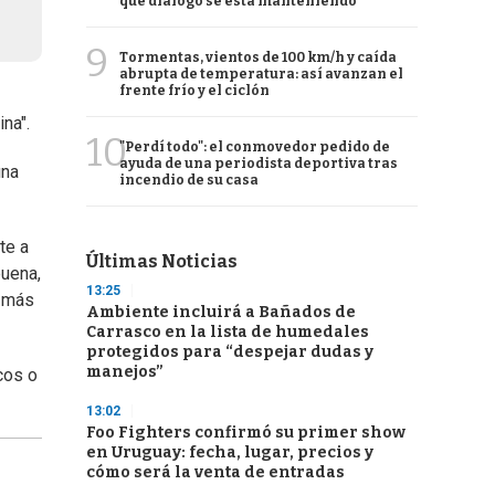
qué diálogo se está manteniendo
9
Tormentas, vientos de 100 km/h y caída
abrupta de temperatura: así avanzan el
frente frío y el ciclón
na".
10
"Perdí todo": el conmovedor pedido de
ayuda de una periodista deportiva tras
una
incendio de su casa
te a
Últimas Noticias
buena,
13:25
i más
Ambiente incluirá a Bañados de
Carrasco en la lista de humedales
protegidos para “despejar dudas y
manejos”
cos o
13:02
Foo Fighters confirmó su primer show
en Uruguay: fecha, lugar, precios y
cómo será la venta de entradas