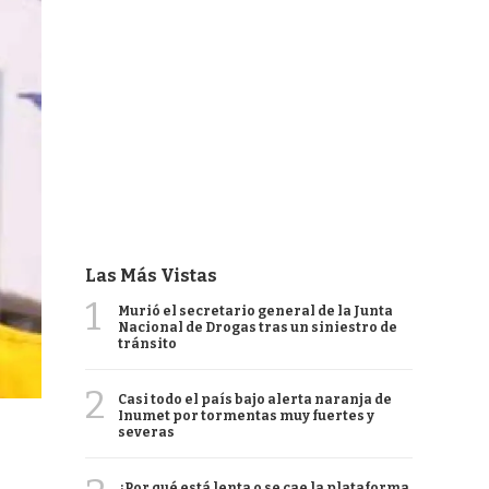
Las Más Vistas
1
Murió el secretario general de la Junta
Nacional de Drogas tras un siniestro de
tránsito
2
Casi todo el país bajo alerta naranja de
Inumet por tormentas muy fuertes y
severas
¿Por qué está lenta o se cae la plataforma