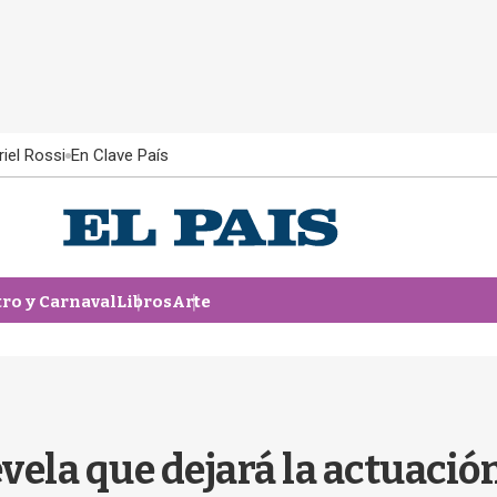
iel Rossi
En Clave País
tro y Carnaval
Libros
Arte
ela que dejará la actuación