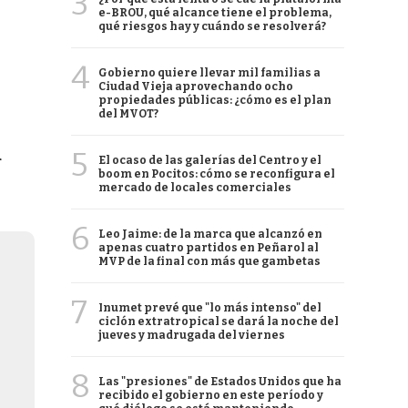
3
e-BROU, qué alcance tiene el problema,
qué riesgos hay y cuándo se resolverá?
4
Gobierno quiere llevar mil familias a
Ciudad Vieja aprovechando ocho
propiedades públicas: ¿cómo es el plan
del MVOT?
u
5
El ocaso de las galerías del Centro y el
boom en Pocitos: cómo se reconfigura el
mercado de locales comerciales
6
Leo Jaime: de la marca que alcanzó en
apenas cuatro partidos en Peñarol al
MVP de la final con más que gambetas
7
Inumet prevé que "lo más intenso" del
ciclón extratropical se dará la noche del
jueves y madrugada del viernes
8
Las "presiones" de Estados Unidos que ha
recibido el gobierno en este período y