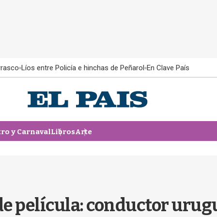
rrasco
Líos entre Policía e hinchas de Peñarol
En Clave País
tro y Carnaval
Libros
Arte
e película: conductor urug