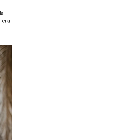
la
 era