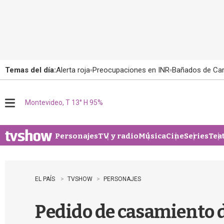
Temas del día:
Alerta roja
Preocupaciones en INR
Bañados de Ca
Montevideo, T 13° H 95%
M
e
n
u
Personajes
TV y radio
Música
Cine
Series
Tea
EL PAÍS
TVSHOW
PERSONAJES
Pedido de casamiento d