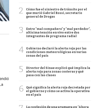
2
Cómo fue el siniestro de tránsito por el
que murió Gabriel Rossi, secretario
general de Drogas
3
Entre "mal compañero" y "mal perdedor",
altísima tensión en vivo entre dos
integrantes de programa radial
4
Gobierno declaró la alerta roja por las
condiciones meteorológicas en varias
zonas del país
5
Director del Sinae explicó qué implica la
alerta roja para zonas costeras y qué
pasa con las clases
endió
 La
6
Qué significa la alerta roja decretada por
el gobierno y cómo se activa la operativa
en el país
La confesión de una uruguaya en "Ahora