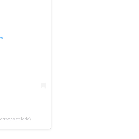
am
errazpasteleria)