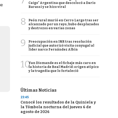
7
Caigo" Argentina que descolocó a Darío
ue
Barassi y se hizo viral
8
Peón rural murió en Cerro Largo tras ser
alcanzado por un rayo; hubo desplazados
y destrozos en varias zonas
9
Preocupación en INR tras resolución
judicial que autorizó visita conyugal al
líder narco Fernández Albín
10
Yan Diomande es el fichaje más caro en
la historia de Real Madrid: origen atípico
y la tragedia que lo fortaleció
Últimas Noticias
23:45
Conocé los resultados de la Quiniela y
la Tómbola nocturna del jueves 6 de
agosto de 2026