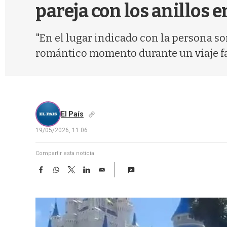
pareja con los anillos 
"En el lugar indicado con la persona s
romántico momento durante un viaje fa
El País
19/05/2026, 11:06
Compartir esta noticia
F
W
T
L
E
a
h
w
i
m
c
a
i
n
a
e
t
t
k
i
b
s
t
e
l
o
A
e
d