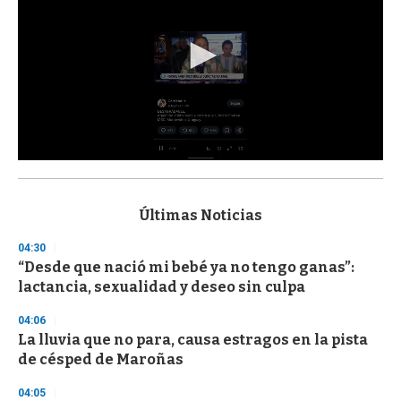
0
s
e
c
Últimas Noticias
o
n
04:30
d
“Desde que nació mi bebé ya no tengo ganas”:
s
o
lactancia, sexualidad y deseo sin culpa
f
3
04:06
3
s
La lluvia que no para, causa estragos en la pista
e
de césped de Maroñas
c
o
04:05
n