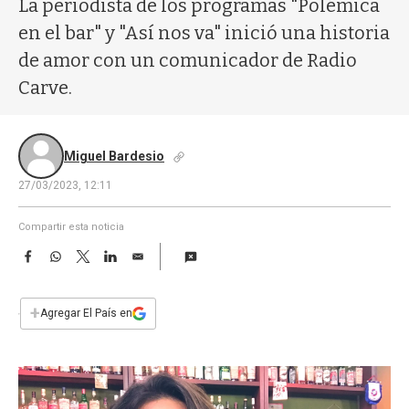
La periodista de los programas "Polémica
a
en el bar" y "Así nos va" inició una historia
de amor con un comunicador de Radio
Carve.
Miguel Bardesio
27/03/2023, 12:11
Compartir esta noticia
F
W
T
L
E
a
h
w
i
m
c
a
i
n
a
e
t
t
k
i
+
Agregar El País en
b
s
t
e
l
o
A
e
d
o
p
r
I
k
p
n