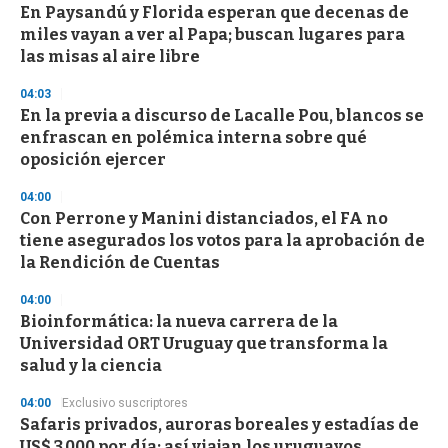
d
En Paysandú y Florida esperan que decenas de
s
miles vayan a ver al Papa; buscan lugares para
las misas al aire libre
04:03
En la previa a discurso de Lacalle Pou, blancos se
enfrascan en polémica interna sobre qué
oposición ejercer
04:00
Con Perrone y Manini distanciados, el FA no
tiene asegurados los votos para la aprobación de
la Rendición de Cuentas
04:00
Bioinformática: la nueva carrera de la
Universidad ORT Uruguay que transforma la
salud y la ciencia
04:00
Exclusivo suscriptores
Safaris privados, auroras boreales y estadías de
US$ 3.000 por día: así viajan los uruguayos