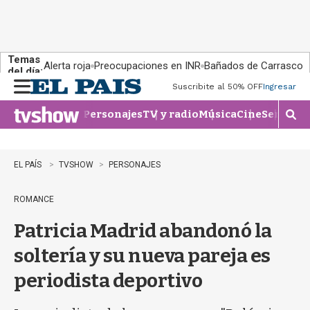
Temas
Alerta roja
Preocupaciones en INR
Bañados de Carrasco
del día:
Suscribite al 50% OFF
Ingresar
M
e
Personajes
TV y radio
Música
Cine
Series
Te
n
M
u
o
s
t
EL PAÍS
TVSHOW
PERSONAJES
r
a
ROMANCE
r
b
Patricia Madrid abandonó la
�
s
soltería y su nueva pareja es
q
u
periodista deportivo
e
d