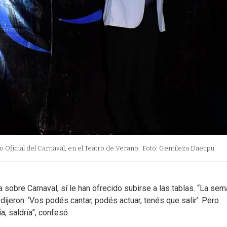
Oficial del Carnaval, en el Teatro de Verano.
Foto: Gentileza Daecpu
sobre Carnaval, sí le han ofrecido subirse a las tablas. “La se
jeron: ‘Vos podés cantar, podés actuar, tenés que salir’. Pero
a, saldría”, confesó.