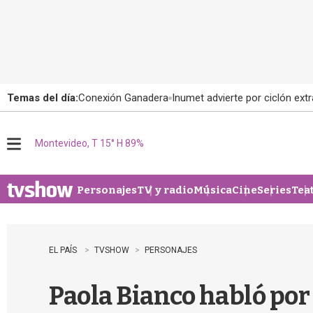
Temas del día:
Conexión Ganadera
Inumet advierte por ciclón extr
Montevideo, T 15° H 89%
M
e
n
u
Personajes
TV y radio
Música
Cine
Series
Tea
EL PAÍS
TVSHOW
PERSONAJES
Paola Bianco habló por