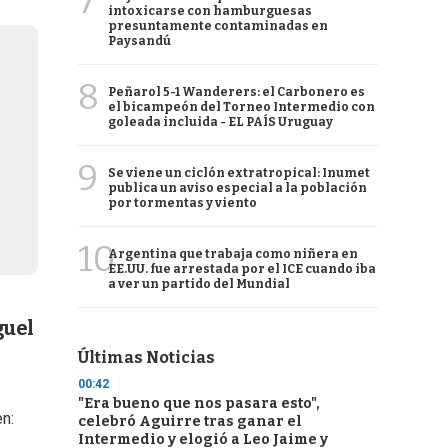
7
intoxicarse con hamburguesas
presuntamente contaminadas en
Paysandú
8
Peñarol 5-1 Wanderers: el Carbonero es
el bicampeón del Torneo Intermedio con
goleada incluida - EL PAÍS Uruguay
9
Se viene un ciclón extratropical: Inumet
publica un aviso especial a la población
por tormentas y viento
10
Argentina que trabaja como niñera en
EE.UU. fue arrestada por el ICE cuando iba
a ver un partido del Mundial
guel
Últimas Noticias
00:42
"Era bueno que nos pasara esto",
n:
celebró Aguirre tras ganar el
Intermedio y elogió a Leo Jaime y