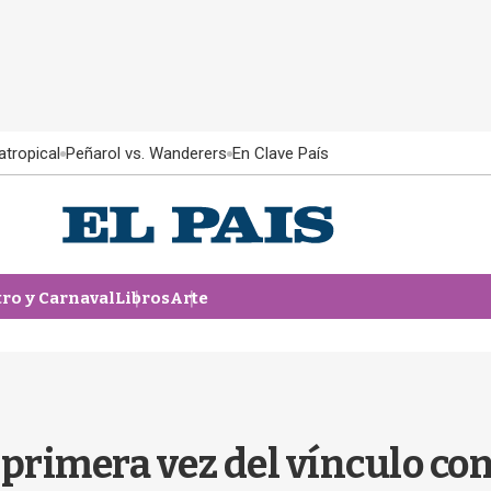
atropical
Peñarol vs. Wanderers
En Clave País
tro y Carnaval
Libros
Arte
 primera vez del vínculo con