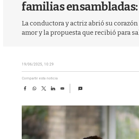
familias ensambladas: "
La conductora y actriz abrió su corazón 
amor y la propuesta que recibió para sa
19/06/2025, 10:29
Compartir esta noticia
F
W
T
L
E
a
h
w
i
m
c
a
i
n
a
e
t
t
k
i
b
s
t
e
l
o
A
e
d
o
p
r
I
k
p
n