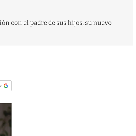
s
q
u
e
ción con el padre de sus hijos, su nuevo
d
a
 en