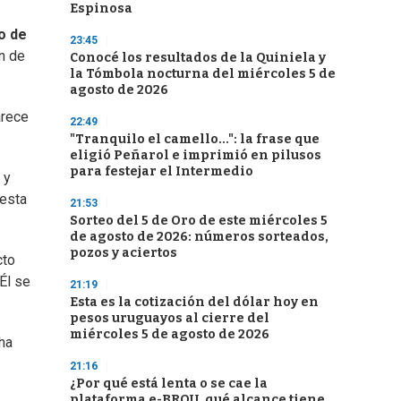
Espinosa
o de
23:45
n de
Conocé los resultados de la Quiniela y
la Tómbola nocturna del miércoles 5 de
agosto de 2026
arece
22:49
"Tranquilo el camello...": la frase que
eligió Peñarol e imprimió en pilusos
para festejar el Intermedio
 y
 esta
21:53
Sorteo del 5 de Oro de este miércoles 5
de agosto de 2026: números sorteados,
pozos y aciertos
cto
Él se
21:19
Esta es la cotización del dólar hoy en
pesos uruguayos al cierre del
miércoles 5 de agosto de 2026
ha
21:16
¿Por qué está lenta o se cae la
plataforma e-BROU, qué alcance tiene