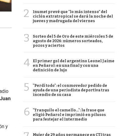
2
Inumet prevé que "lo más intenso" del
ciclón extratropical se dará la noche del
jueves y madrugada del viernes
3
Sorteo del 5 de Oro de este miércoles 5 de
agosto de 2026: números sorteados,
pozos y aciertos
4
El primer gol del argentino Leonel Jaime
en Peñarol: en una final y con una
definición de lujo
5
"Perdí todo": el conmovedor pedido de
ayuda de una periodista deportiva tras
adio
incendio de su casa
Juan
6
"Tranquilo el camello...": la frase que
eligió Peñarol e imprimió en pilusos
para festejar el Intermedio
ón y
Mujer de 29 años permanece en CTI tras