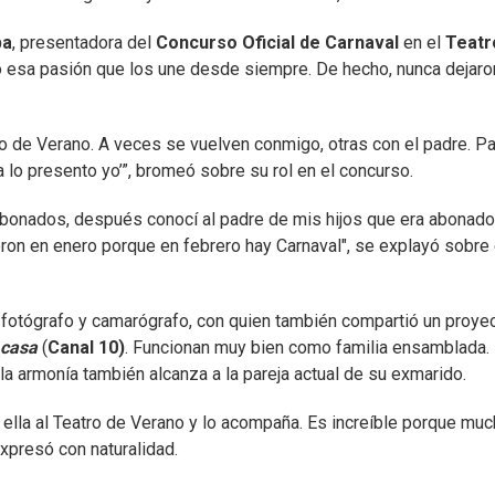
ba
, presentadora del
Concurso Oficial de Carnaval
en el
Teatr
 esa pasión que los une desde siempre. De hecho, nunca dejaro
ro de Verano. A veces se vuelven conmigo, otras con el padre. P
ora lo presento yo’”, bromeó sobre su rol en el concurso.
abonados, después conocí al padre de mis hijos que era abonado
n en enero porque en febrero hay Carnaval", se explayó sobre
, fotógrafo y camarógrafo, con quien también compartió un proye
 casa
(
Canal 10)
. Funcionan muy bien como familia ensamblada. 
 la armonía también alcanza a la pareja actual de su exmarido.
 ella al Teatro de Verano y lo acompaña. Es increíble porque muc
expresó con naturalidad.