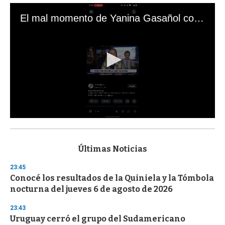
El mal momento de Yanina Gasañol con un hincha argentino en "Subrayado"
0
s
e
c
Últimas Noticias
o
n
23:45
d
Conocé los resultados de la Quiniela y la Tómbola
s
o
nocturna del jueves 6 de agosto de 2026
f
3
23:43
3
s
Uruguay cerró el grupo del Sudamericano