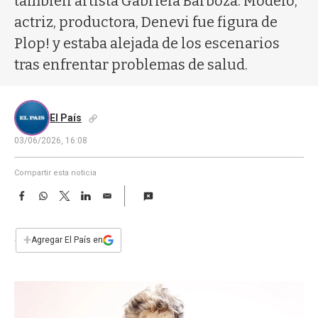
también artista Gabriela Barboza. Modelo,
a
actriz, productora, Denevi fue figura de
Plop! y estaba alejada de los escenarios
tras enfrentar problemas de salud.
El País
03/06/2026, 16:08
Compartir esta noticia
F
W
T
L
E
a
h
w
i
m
c
a
i
n
a
e
t
t
k
i
+
Agregar El País en
b
s
t
e
l
o
A
e
d
o
p
r
I
k
p
n