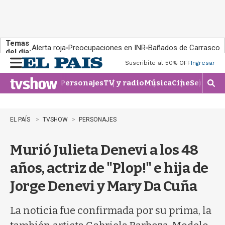
Temas
Alerta roja
Preocupaciones en INR
Bañados de Carrasco
del día:
Suscribite al 50% OFF
Ingresar
M
e
Personajes
TV y radio
Música
Cine
Series
Te
n
M
u
o
s
t
EL PAÍS
TVSHOW
PERSONAJES
r
a
Murió Julieta Denevi a los 48
r
b
años, actriz de "Plop!" e hija de
�
s
Jorge Denevi y Mary Da Cuña
q
u
e
La noticia fue confirmada por su prima, la
d