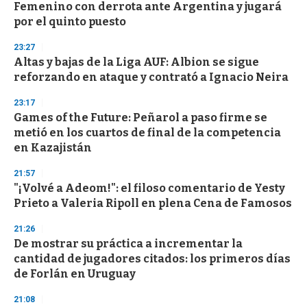
e
Femenino con derrota ante Argentina y jugará
c
por el quinto puesto
o
n
d
23:27
s
Altas y bajas de la Liga AUF: Albion se sigue
reforzando en ataque y contrató a Ignacio Neira
23:17
Games of the Future: Peñarol a paso firme se
metió en los cuartos de final de la competencia
en Kazajistán
21:57
"¡Volvé a Adeom!": el filoso comentario de Yesty
Prieto a Valeria Ripoll en plena Cena de Famosos
21:26
De mostrar su práctica a incrementar la
cantidad de jugadores citados: los primeros días
de Forlán en Uruguay
21:08