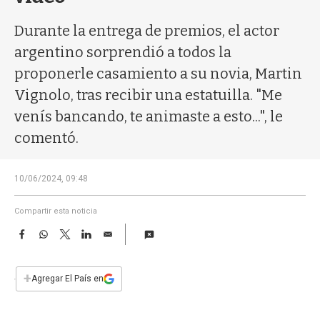
a
Durante la entrega de premios, el actor
argentino sorprendió a todos la
proponerle casamiento a su novia, Martin
Vignolo, tras recibir una estatuilla. "Me
venís bancando, te animaste a esto...", le
comentó.
10/06/2024, 09:48
Compartir esta noticia
F
W
T
L
E
a
h
w
i
m
c
a
i
n
a
e
t
t
k
i
+
Agregar El País en
b
s
t
e
l
o
A
e
d
o
p
r
I