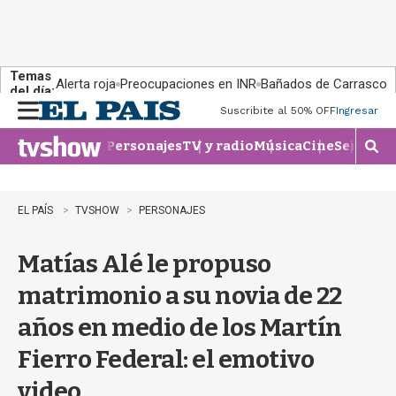
Temas
Alerta roja
Preocupaciones en INR
Bañados de Carrasco
del día:
Suscribite al 50% OFF
Ingresar
M
e
Personajes
TV y radio
Música
Cine
Series
Te
n
M
u
o
s
t
EL PAÍS
TVSHOW
PERSONAJES
r
a
Matías Alé le propuso
r
b
matrimonio a su novia de 22
�
s
años en medio de los Martín
q
u
Fierro Federal: el emotivo
e
d
video