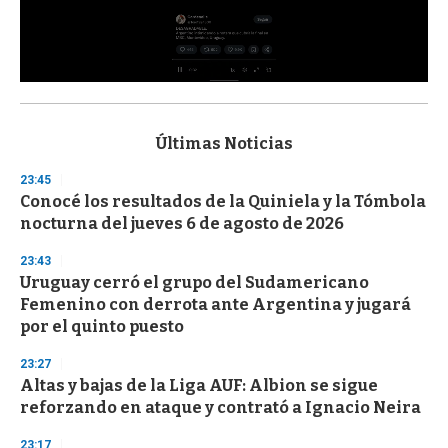
0
s
e
c
Últimas Noticias
o
n
23:45
d
Conocé los resultados de la Quiniela y la Tómbola
s
o
nocturna del jueves 6 de agosto de 2026
f
3
23:43
3
s
Uruguay cerró el grupo del Sudamericano
e
Femenino con derrota ante Argentina y jugará
c
por el quinto puesto
o
n
d
23:27
s
Altas y bajas de la Liga AUF: Albion se sigue
reforzando en ataque y contrató a Ignacio Neira
23:17