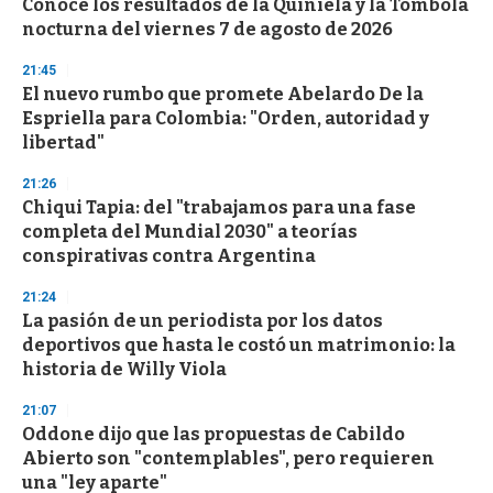
Conocé los resultados de la Quiniela y la Tómbola
c
nocturna del viernes 7 de agosto de 2026
o
n
d
21:45
s
El nuevo rumbo que promete Abelardo De la
Espriella para Colombia: "Orden, autoridad y
libertad"
21:26
Chiqui Tapia: del "trabajamos para una fase
completa del Mundial 2030" a teorías
conspirativas contra Argentina
21:24
La pasión de un periodista por los datos
deportivos que hasta le costó un matrimonio: la
historia de Willy Viola
21:07
Oddone dijo que las propuestas de Cabildo
Abierto son "contemplables", pero requieren
una "ley aparte"