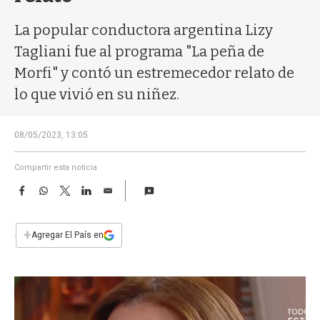
a
La popular conductora argentina Lizy
Tagliani fue al programa "La peña de
Morfi" y contó un estremecedor relato de
lo que vivió en su niñez.
08/05/2023, 13:05
Compartir esta noticia
F
W
T
L
E
a
h
w
i
m
c
a
i
n
a
e
t
t
k
i
+
Agregar El País en
b
s
t
e
l
o
A
e
d
o
p
r
I
k
p
n