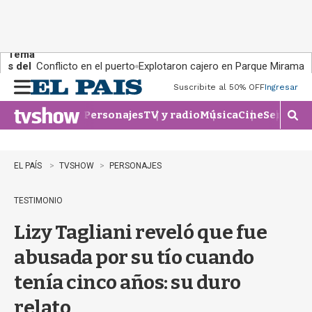
Tema
s del
Conflicto en el puerto
Explotaron cajero en Parque Miramar
día:
Suscribite al 50% OFF
Ingresar
M
e
Personajes
TV y radio
Música
Cine
Series
Te
n
M
u
o
s
t
EL PAÍS
TVSHOW
PERSONAJES
r
a
TESTIMONIO
r
b
Lizy Tagliani reveló que fue
�
s
abusada por su tío cuando
q
u
tenía cinco años: su duro
e
d
relato