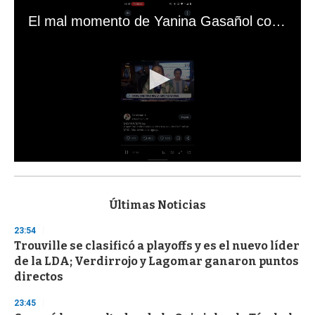
El mal momento de Yanina Gasañol con un hincha argentino en "Subrayado"
0
s
e
c
Últimas Noticias
o
n
23:54
d
Trouville se clasificó a playoffs y es el nuevo líder
s
o
de la LDA; Verdirrojo y Lagomar ganaron puntos
f
directos
3
3
s
23:45
e