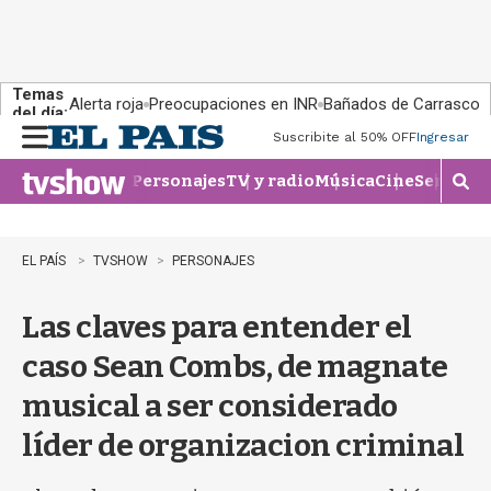
Temas
Alerta roja
Preocupaciones en INR
Bañados de Carrasco
del día:
Suscribite al 50% OFF
Ingresar
M
e
Personajes
TV y radio
Música
Cine
Series
Te
n
M
u
o
s
t
EL PAÍS
TVSHOW
PERSONAJES
r
a
Las claves para entender el
r
b
caso Sean Combs, de magnate
�
s
musical a ser considerado
q
u
líder de organizacion criminal
e
d