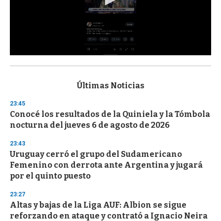
0
s
e
c
Últimas Noticias
o
n
23:45
d
Conocé los resultados de la Quiniela y la Tómbola
s
o
nocturna del jueves 6 de agosto de 2026
f
3
23:43
3
s
Uruguay cerró el grupo del Sudamericano
e
Femenino con derrota ante Argentina y jugará
c
por el quinto puesto
o
n
d
23:27
s
Altas y bajas de la Liga AUF: Albion se sigue
reforzando en ataque y contrató a Ignacio Neira