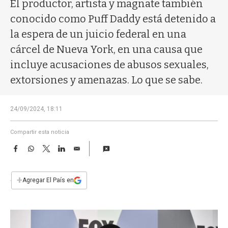
a
El productor, artista y magnate también
conocido como Puff Daddy está detenido a
la espera de un juicio federal en una
cárcel de Nueva York, en una causa que
incluye acusaciones de abusos sexuales,
extorsiones y amenazas. Lo que se sabe.
24/09/2024, 18:11
Compartir esta noticia
F
W
T
L
E
a
h
w
i
m
c
a
i
n
a
e
t
t
k
i
+
Agregar El País en
b
s
t
e
l
o
A
e
d
o
p
r
I
k
p
n