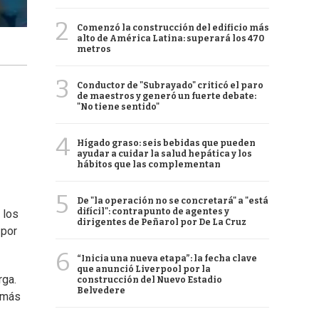
2
Comenzó la construcción del edificio más
alto de América Latina: superará los 470
metros
3
Conductor de "Subrayado" criticó el paro
de maestros y generó un fuerte debate:
"No tiene sentido"
4
Hígado graso: seis bebidas que pueden
ayudar a cuidar la salud hepática y los
hábitos que las complementan
5
De "la operación no se concretará" a "está
difícil": contrapunto de agentes y
 los
dirigentes de Peñarol por De La Cruz
 por
6
“Inicia una nueva etapa”: la fecha clave
que anunció Liverpool por la
rga.
construcción del Nuevo Estadio
Belvedere
 "más