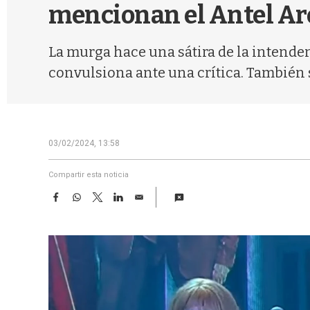
mencionan el Antel A
La murga hace una sátira de la intendent
convulsiona ante una crítica. También 
03/02/2024, 13:58
Compartir esta noticia
F
W
T
L
E
a
h
w
i
m
c
a
i
n
a
e
t
t
k
i
b
s
t
e
l
o
A
e
d
o
p
r
I
k
p
n