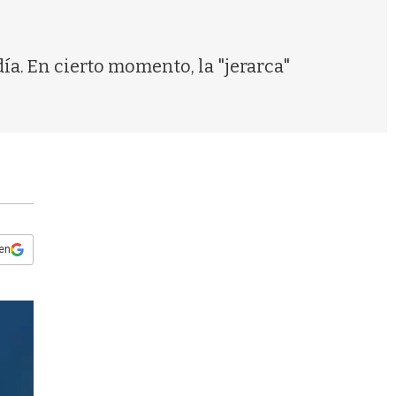
s
q
u
e
ía. En cierto momento, la "jerarca"
d
a
 en