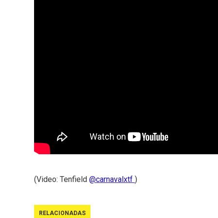
(Video: Tenfield
@carnavalxtf
)
RELACIONADAS