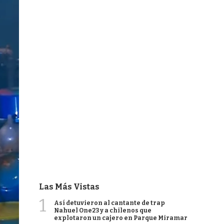
Las Más Vistas
1
Así detuvieron al cantante de trap
Nahuel One23 y a chilenos que
explotaron un cajero en Parque Miramar