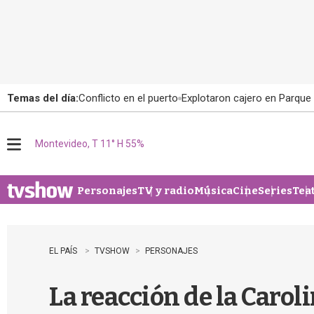
Temas del día:
Conflicto en el puerto
Explotaron cajero en Parque
Montevideo, T 11° H 55%
M
e
n
u
Personajes
TV y radio
Música
Cine
Series
Tea
EL PAÍS
TVSHOW
PERSONAJES
La reacción de la Carol