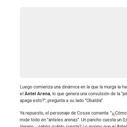
Luego comienza una dinámica en la que la murga le hac
el
Antel Arena
, lo que genera una convulsión de la "j
apaga esto?", pregunta a su lado "Obaldía".
Ya repuesto, el personaje de Cosse comenta: "¡¿Cómo 
mide todo en "anteles arenas". Un pancho cuesta un 0,
Verano, ¿sabés cuánto cuesta? Lo mismo que el Antel