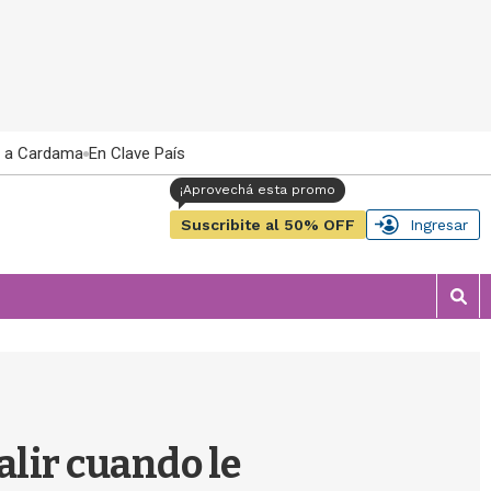
 a Cardama
En Clave País
Suscribite al 50% OFF
Ingresar
M
o
s
t
r
a
r
alir cuando le
b
�