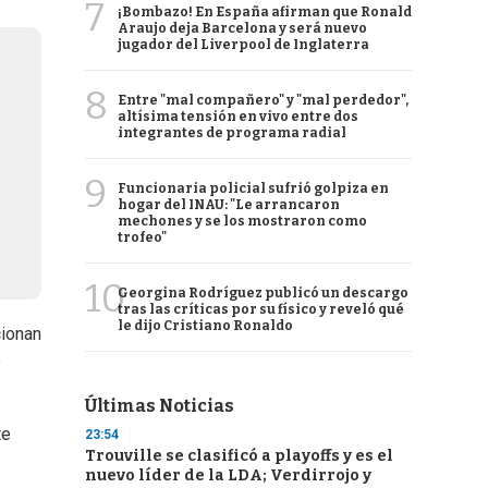
7
¡Bombazo! En España afirman que Ronald
Araujo deja Barcelona y será nuevo
jugador del Liverpool de Inglaterra
8
Entre "mal compañero" y "mal perdedor",
altísima tensión en vivo entre dos
integrantes de programa radial
9
Funcionaria policial sufrió golpiza en
hogar del INAU: "Le arrancaron
mechones y se los mostraron como
trofeo"
10
Georgina Rodríguez publicó un descargo
tras las críticas por su físico y reveló qué
le dijo Cristiano Ronaldo
cionan
e
Últimas Noticias
te
23:54
Trouville se clasificó a playoffs y es el
nuevo líder de la LDA; Verdirrojo y