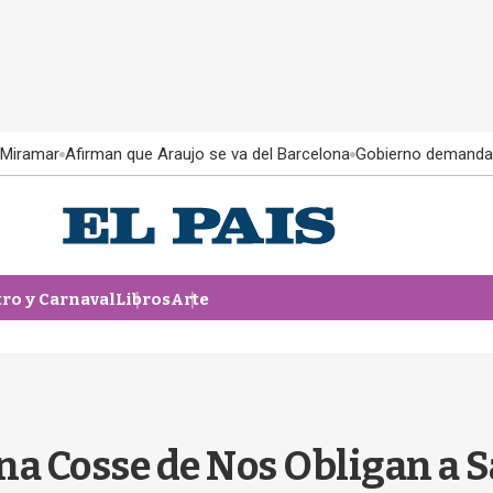
 Miramar
Afirman que Araujo se va del Barcelona
Gobierno demanda
tro y Carnaval
Libros
Arte
ina Cosse de Nos Obligan a S