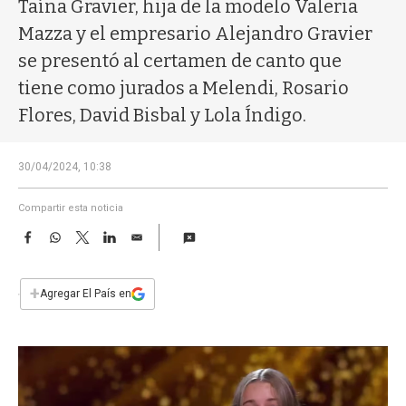
a
Taína Gravier, hija de la modelo Valeria
Mazza y el empresario Alejandro Gravier
se presentó al certamen de canto que
tiene como jurados a Melendi, Rosario
Flores, David Bisbal y Lola Índigo.
30/04/2024, 10:38
Compartir esta noticia
F
W
T
L
E
a
h
w
i
m
c
a
i
n
a
e
t
t
k
i
+
Agregar El País en
b
s
t
e
l
o
A
e
d
o
p
r
I
k
p
n