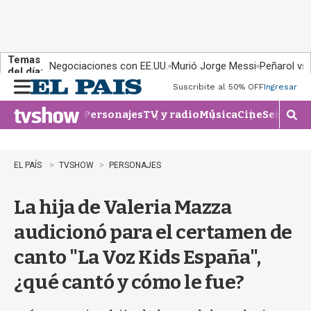
Temas
Negociaciones con EE.UU.
Murió Jorge Messi
Peñarol vs
del día:
Suscribite al 50% OFF
Ingresar
M
e
Personajes
TV y radio
Música
Cine
Series
Te
n
M
u
o
s
t
EL PAÍS
TVSHOW
PERSONAJES
r
a
La hija de Valeria Mazza
r
b
audicionó para el certamen de
�
s
canto "La Voz Kids España",
q
u
¿qué cantó y cómo le fue?
e
d