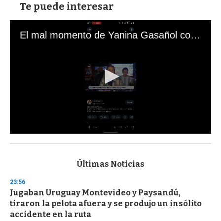
Te puede interesar
El mal momento de Yanina Gasañol con un hincha argentino en "Subrayado"
0
s
e
c
Últimas Noticias
o
n
23:56
d
Jugaban Uruguay Montevideo y Paysandú,
s
o
tiraron la pelota afuera y se produjo un insólito
f
accidente en la ruta
3