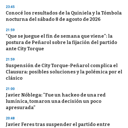
3
s
23:45
e
Conocé los resultados de la Quiniela y la Tómbola
c
nocturna del sábado 8 de agosto de 2026
o
n
d
21:59
s
"Que se juegue el fin de semana que viene": la
postura de Peñarol sobre la fijación del partido
ante City Torque
21:59
Suspensión de City Torque-Peñarol complica el
Clausura: posibles soluciones y la polémica por el
clásico
21:00
Javier Nóblega: "Fue un hackeo de una red
lumínica, tomaron una decisión un poco
apresurada"
20:48
Javier Feres tras suspender el partido entre