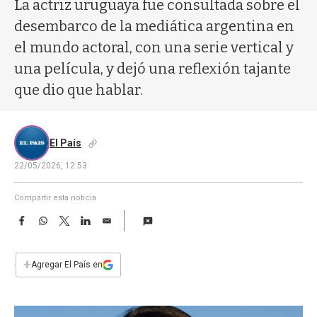
a
La actriz uruguaya fue consultada sobre el
desembarco de la mediática argentina en
el mundo actoral, con una serie vertical y
una película, y dejó una reflexión tajante
que dio que hablar.
El País
22/05/2026, 12:53
Compartir esta noticia
F
W
T
L
E
a
h
w
i
m
c
a
i
n
a
e
t
t
k
i
+
Agregar El País en
b
s
t
e
l
o
A
e
d
o
p
r
I
k
p
n