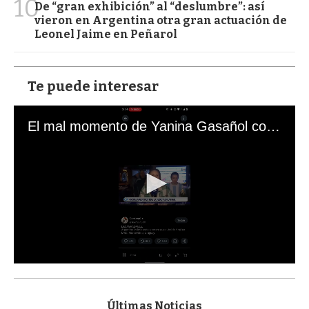
10
De “gran exhibición” al “deslumbre”: así
vieron en Argentina otra gran actuación de
Leonel Jaime en Peñarol
Te puede interesar
El mal momento de Yanina Gasañol con un hincha argentino en "Subrayado"
0
s
e
c
Últimas Noticias