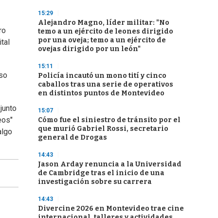
15:29
Alejandro Magno, líder militar: "No
ro
temo a un ejército de leones dirigido
por una oveja; temo a un ejército de
tal
ovejas dirigido por un león"
15:11
eso
Policía incautó un mono tití y cinco
caballos tras una serie de operativos
en distintos puntos de Montevideo
junto
15:07
eos"
Cómo fue el siniestro de tránsito por el
que murió Gabriel Rossi, secretario
algo
general de Drogas
14:43
Jason Arday renuncia a la Universidad
de Cambridge tras el inicio de una
investigación sobre su carrera
14:43
Divercine 2026 en Montevideo trae cine
internacional, talleres y actividades