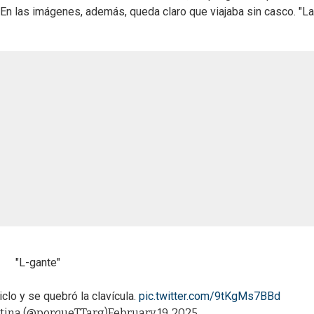
. En las imágenes, además, queda claro que viajaba sin casco. "L
"L-gante"
iclo y se quebró la clavícula.
pic.twitter.com/9tKgMs7BBd
tina (@porqueTTarg)
February 19, 2025