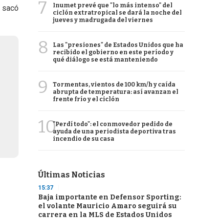
7
Inumet prevé que "lo más intenso" del
a sacó
ciclón extratropical se dará la noche del
jueves y madrugada del viernes
8
Las "presiones" de Estados Unidos que ha
recibido el gobierno en este período y
qué diálogo se está manteniendo
9
Tormentas, vientos de 100 km/h y caída
abrupta de temperatura: así avanzan el
frente frío y el ciclón
10
"Perdí todo": el conmovedor pedido de
ayuda de una periodista deportiva tras
incendio de su casa
Últimas Noticias
15:37
Baja importante en Defensor Sporting:
el volante Mauricio Amaro seguirá su
carrera en la MLS de Estados Unidos