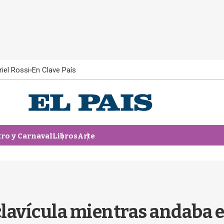
iel Rossi
En Clave País
tro y Carnaval
Libros
Arte
clavícula mientras andaba e