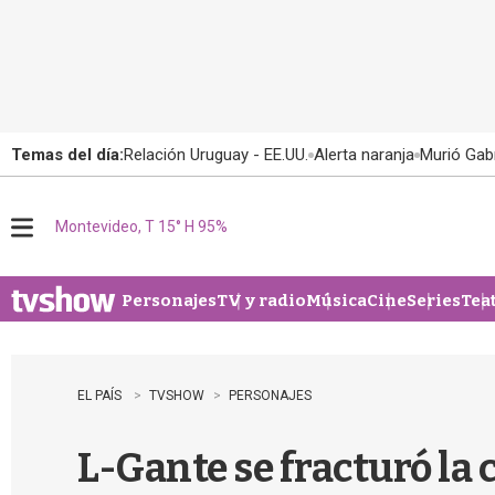
Temas del día:
Relación Uruguay - EE.UU.
Alerta naranja
Murió Gabr
Montevideo, T 15° H 95%
M
e
n
u
Personajes
TV y radio
Música
Cine
Series
Tea
EL PAÍS
TVSHOW
PERSONAJES
L-Gante se fracturó la 