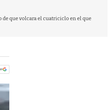
s
q
u
e
de que volcara el cuatriciclo en el que
d
a
 en