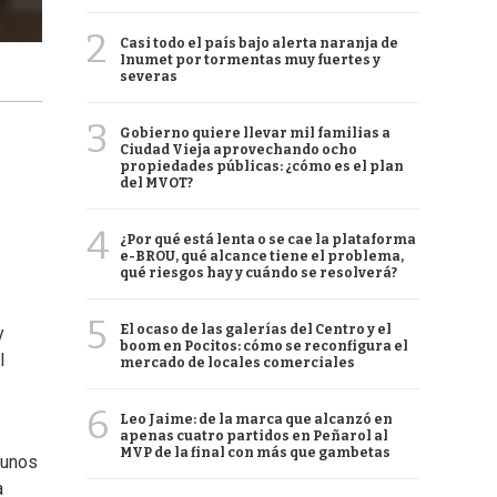
2
Casi todo el país bajo alerta naranja de
Inumet por tormentas muy fuertes y
severas
3
Gobierno quiere llevar mil familias a
Ciudad Vieja aprovechando ocho
propiedades públicas: ¿cómo es el plan
del MVOT?
4
¿Por qué está lenta o se cae la plataforma
e-BROU, qué alcance tiene el problema,
qué riesgos hay y cuándo se resolverá?
5
El ocaso de las galerías del Centro y el
y
boom en Pocitos: cómo se reconfigura el
l
mercado de locales comerciales
6
Leo Jaime: de la marca que alcanzó en
apenas cuatro partidos en Peñarol al
MVP de la final con más que gambetas
 unos
a