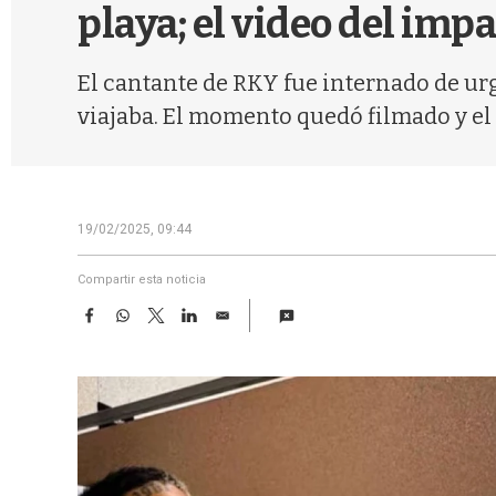
playa; el video del imp
El cantante de RKY fue internado de urg
viajaba. El momento quedó filmado y el 
19/02/2025, 09:44
Compartir esta noticia
F
W
T
L
E
a
h
w
i
m
c
a
i
n
a
e
t
t
k
i
b
s
t
e
l
o
A
e
d
o
p
r
I
k
p
n