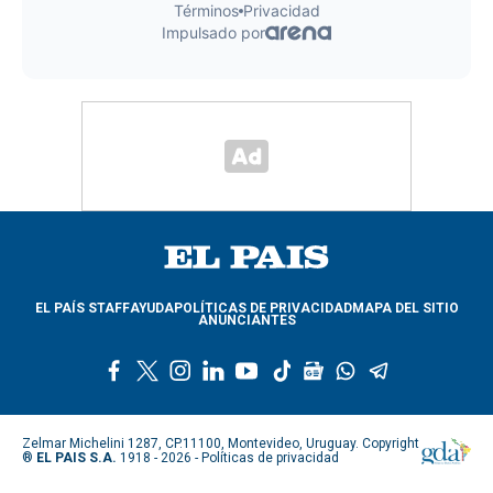
EL PAÍS STAFF
AYUDA
POLÍTICAS DE PRIVACIDAD
MAPA DEL SITIO
ANUNCIANTES
f
t
i
l
y
t
g
w
t
a
w
n
i
o
i
o
h
e
c
i
s
n
u
k
o
a
l
e
t
t
k
t
t
g
t
e
Zelmar Michelini 1287, CP.11100, Montevideo, Uruguay. Copyright
b
t
a
e
u
o
l
s
g
®
EL PAIS S.A.
1918 - 2026 -
Políticas de privacidad
o
e
g
d
b
k
e
a
r