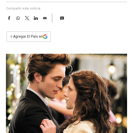
a
Compartir esta noticia
F
W
T
L
E
a
h
w
i
m
c
a
i
n
a
e
t
t
k
i
+
Agregar El País en
b
s
t
e
l
o
A
e
d
o
p
r
I
k
p
n