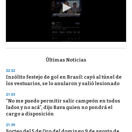
0
s
e
c
Últimas Noticias
o
n
22:32
d
Insólito festejo de gol en Brasil: cayó al túnel de
s
o
los vestuarios, se lo anularon y salió lesionado
f
3
21:53
3
s
"No me puedo permitir salir campeón en todos
e
lados y no acá", dijo Bava quien no pondrá el
c
cargo a disposición
o
n
d
21:39
s
Sorteo del 5 de Oro del domingo 9 de agosto de