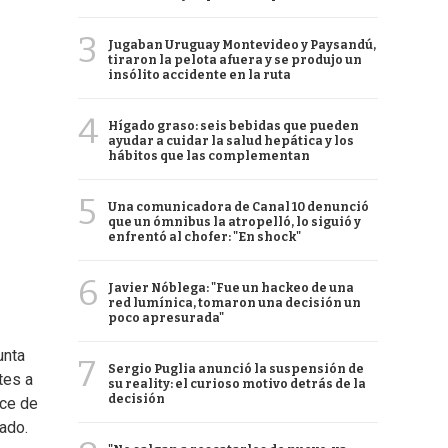
3
Jugaban Uruguay Montevideo y Paysandú,
tiraron la pelota afuera y se produjo un
insólito accidente en la ruta
4
Hígado graso: seis bebidas que pueden
ayudar a cuidar la salud hepática y los
hábitos que las complementan
5
Una comunicadora de Canal 10 denunció
que un ómnibus la atropelló, lo siguió y
enfrentó al chofer: "En shock"
6
Javier Nóblega: "Fue un hackeo de una
red lumínica, tomaron una decisión un
poco apresurada"
unta
7
Sergio Puglia anunció la suspensión de
tes a
su reality: el curioso motivo detrás de la
decisión
ece de
ado.