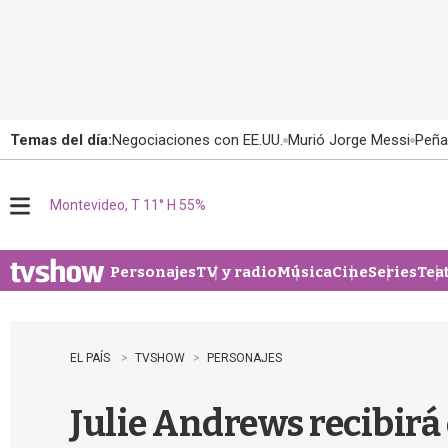
Temas del día:
Negociaciones con EE.UU.
Murió Jorge Messi
Peña
Montevideo, T 11° H 55%
M
e
n
u
Personajes
TV y radio
Música
Cine
Series
Tea
EL PAÍS
TVSHOW
PERSONAJES
Julie Andrews recibirá 