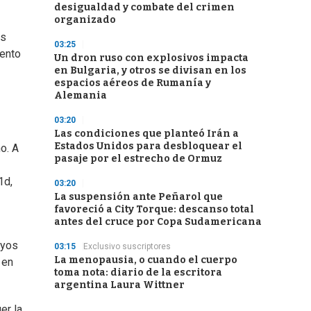
desigualdad y combate del crimen
organizado
os
03:25
iento
Un dron ruso con explosivos impacta
en Bulgaria, y otros se divisan en los
espacios aéreos de Rumanía y
Alemania
03:20
Las condiciones que planteó Irán a
Estados Unidos para desbloquear el
o. A
pasaje por el estrecho de Ormuz
1d,
03:20
La suspensión ante Peñarol que
favoreció a City Torque: descanso total
antes del cruce por Copa Sudamericana
uyos
03:15
Exclusivo suscriptores
La menopausia, o cuando el cuerpo
 en
toma nota: diario de la escritora
argentina Laura Wittner
er la