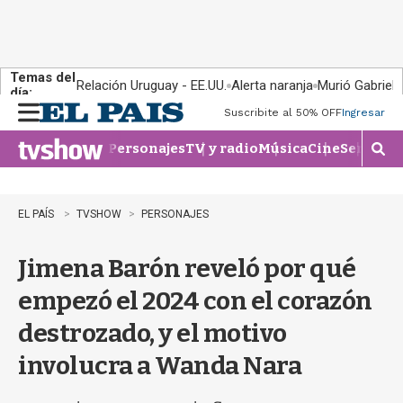
Temas del
Relación Uruguay - EE.UU.
Alerta naranja
Murió Gabriel 
día:
Suscribite al 50% OFF
Ingresar
M
e
Personajes
TV y radio
Música
Cine
Series
Te
n
M
u
o
s
t
EL PAÍS
TVSHOW
PERSONAJES
r
a
Jimena Barón reveló por qué
r
b
empezó el 2024 con el corazón
�
s
destrozado, y el motivo
q
u
involucra a Wanda Nara
e
d