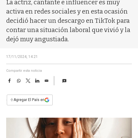
a
La actriz, cantante e influencer es muy
activa en redes sociales y en esta ocasión
decidió hacer un descargo en TikTok para
contar una situación laboral que vivió y la
dejó muy angustiada.
17/11/2024, 14:21
Compartir esta noticia
F
W
T
L
E
a
h
w
i
m
c
a
i
n
a
e
t
t
k
i
+
Agregar El País en
b
s
t
e
l
o
A
e
d
o
p
r
I
k
p
n