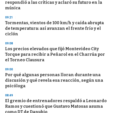
o
respondió a las críticas y aclaró su futuro en la
f
música
3
3
s
09:21
e
Tormentas, vientos de 100 km/h y caída abrupta
c
de temperatura: así avanzan el frente frío y el
o
n
ciclón
d
s
09:08
Los precios elevados que fijó Montevideo City
Torque para recibir a Peñarol en el Charrúa por
el Torneo Clausura
09:00
Por qué algunas personas lloran durante una
discusión y qué revela esa reacción, según una
psicóloga
08:49
El gremio de entrenadores respaldó a Leonardo
Ramos y cuestionó que Gustavo Matosas asuma
como DT de Danubio