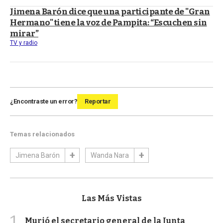
Jimena Barón dice que una participante de "Gran
Hermano" tiene la voz de Pampita: “Escuchen sin
mirar”
TV y radio
¿Encontraste un error?
Reportar
Temas relacionados
Jimena Barón
Wanda Nara
Las Más Vistas
1
Murió el secretario general de la Junta