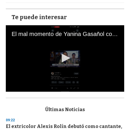
Te puede interesar
El mal momento de Yanina Gasañol con un hincha argentino en "Subrayado"
0
s
e
c
Últimas Noticias
o
n
09:22
d
El extricolor Alexis Rolín debutó como cantante,
s