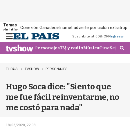
Temas
Conexión Ganadera
Inumet advierte por ciclón extratropi
del día:
Suscribite al 50% OFF
Ingresar
M
e
Personajes
TV y radio
Música
Cine
Series
Te
n
M
u
o
s
t
EL PAÍS
TVSHOW
PERSONAJES
r
a
Hugo Soca dice: "Siento que
r
b
me fue fácil reinventarme, no
�
s
me costó para nada"
q
u
e
d
18/06/2020, 22:08