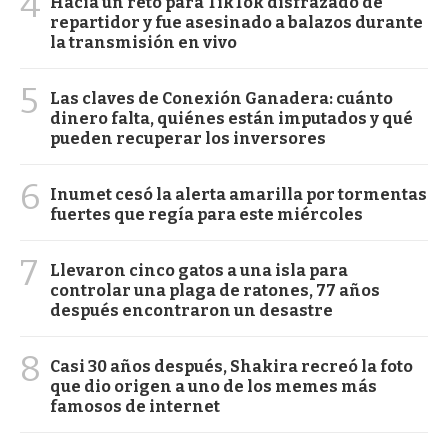
4
Hacía un reto para TikTok disfrazado de
repartidor y fue asesinado a balazos durante
la transmisión en vivo
5
Las claves de Conexión Ganadera: cuánto
dinero falta, quiénes están imputados y qué
pueden recuperar los inversores
6
Inumet cesó la alerta amarilla por tormentas
fuertes que regía para este miércoles
7
Llevaron cinco gatos a una isla para
controlar una plaga de ratones, 77 años
después encontraron un desastre
8
Casi 30 años después, Shakira recreó la foto
que dio origen a uno de los memes más
famosos de internet