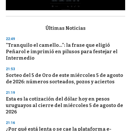
0
s
e
c
Últimas Noticias
o
n
22:49
d
"Tranquilo el camello...": la frase que eligió
s
o
Peñarol e imprimió en pilusos para festejar el
f
Intermedio
3
3
s
21:53
e
Sorteo del 5 de Oro de este miércoles 5 de agosto
c
de 2026: números sorteados, pozos y aciertos
o
n
d
21:19
s
Esta es la cotización del dólar hoy en pesos
uruguayos al cierre del miércoles 5 de agosto de
2026
21:16
¿Por qué está lenta o se cae la plataforma e-