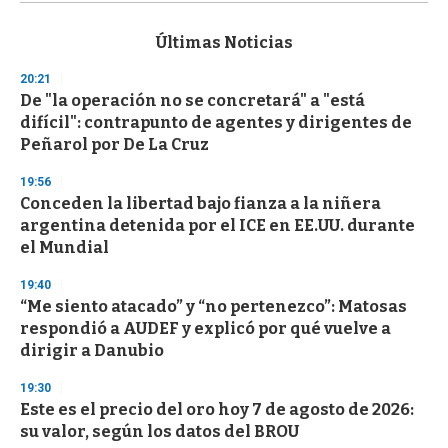
s
e
c
Últimas Noticias
o
n
20:21
d
De "la operación no se concretará" a "está
s
o
difícil": contrapunto de agentes y dirigentes de
f
Peñarol por De La Cruz
3
3
s
19:56
e
Conceden la libertad bajo fianza a la niñera
c
argentina detenida por el ICE en EE.UU. durante
o
n
el Mundial
d
s
19:40
“Me siento atacado” y “no pertenezco”: Matosas
respondió a AUDEF y explicó por qué vuelve a
dirigir a Danubio
19:30
Este es el precio del oro hoy 7 de agosto de 2026:
su valor, según los datos del BROU