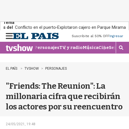
Tema
s del
Conflicto en el puerto
Explotaron cajero en Parque Miramar
día:
Suscribite al 50% OFF
Ingresar
M
e
Personajes
TV y radio
Música
Cine
Series
Te
n
M
u
o
s
t
EL PAÍS
TVSHOW
PERSONAJES
r
a
"Friends: The Reunion": La
r
b
millonaria cifra que recibirán
�
s
los actores por su reencuentro
q
u
e
d
24/05/2021, 19:48