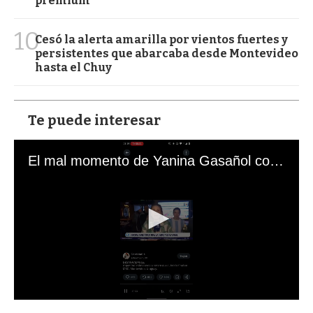
premium
10
Cesó la alerta amarilla por vientos fuertes y
persistentes que abarcaba desde Montevideo
hasta el Chuy
Te puede interesar
El mal momento de Yanina Gasañol con un hincha argentino en "Subrayado"
0