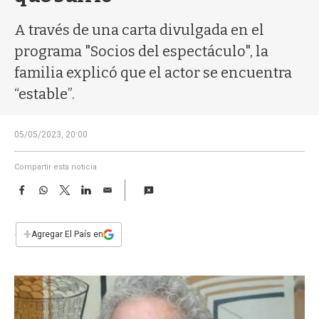
a
A través de una carta divulgada en el
programa "Socios del espectáculo", la
familia explicó que el actor se encuentra
“estable”.
05/05/2023, 20:00
Compartir esta noticia
F
W
T
L
E
a
h
w
i
m
c
a
i
n
a
e
t
t
k
i
+
Agregar El País en
b
s
t
e
l
o
A
e
d
o
p
r
I
k
p
n