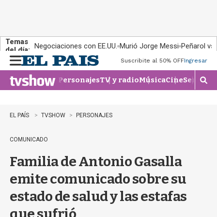
Temas
Negociaciones con EE.UU.
Murió Jorge Messi
Peñarol vs
del día:
Suscribite al 50% OFF
Ingresar
M
e
Personajes
TV y radio
Música
Cine
Series
Te
n
M
u
o
s
t
EL PAÍS
TVSHOW
PERSONAJES
r
a
COMUNICADO
r
b
Familia de Antonio Gasalla
�
s
emite comunicado sobre su
q
u
estado de salud y las estafas
e
d
que sufrió