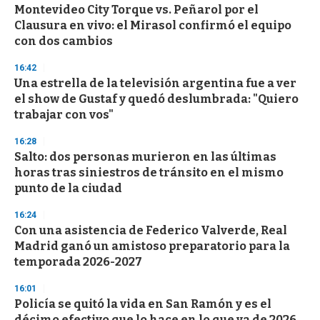
Montevideo City Torque vs. Peñarol por el
s
o
Clausura en vivo: el Mirasol confirmó el equipo
f
con dos cambios
3
3
s
16:42
e
Una estrella de la televisión argentina fue a ver
c
el show de Gustaf y quedó deslumbrada: "Quiero
o
n
trabajar con vos"
d
s
16:28
Salto: dos personas murieron en las últimas
horas tras siniestros de tránsito en el mismo
punto de la ciudad
16:24
Con una asistencia de Federico Valverde, Real
Madrid ganó un amistoso preparatorio para la
temporada 2026-2027
16:01
Policía se quitó la vida en San Ramón y es el
décimo efectivo que lo hace en lo que va de 2026