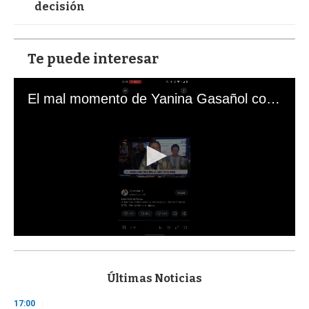
decisión
Te puede interesar
El mal momento de Yanina Gasañol con un hincha argentino en "Subrayado"
0
s
e
c
Últimas Noticias
o
n
17:00
d