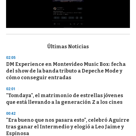
0
s
e
c
Últimas Noticias
o
n
02:05
d
DM Experience en Montevideo Music Box: fecha
s
o
del show de la banda tributo a Depeche Mode y
f
cómo conseguir entradas
3
3
s
02:01
e
"Tomdaya", el matrimonio de estrellas jóvenes
c
que está llevando a la generación Z a los cines
o
n
d
00:42
s
"Era bueno que nos pasara esto", celebró Aguirre
tras ganar el Intermedio y elogió a Leo Jaime y
Espinosa