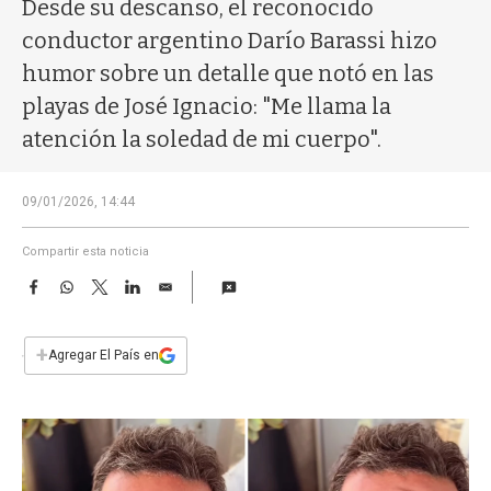
a
Desde su descanso, el reconocido
conductor argentino Darío Barassi hizo
humor sobre un detalle que notó en las
playas de José Ignacio: "Me llama la
atención la soledad de mi cuerpo".
09/01/2026, 14:44
Compartir esta noticia
F
W
T
L
E
a
h
w
i
m
c
a
i
n
a
e
t
t
k
i
+
Agregar El País en
b
s
t
e
l
o
A
e
d
o
p
r
I
k
p
n