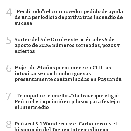
4
"Perdí todo": el conmovedor pedido de ayuda
de una periodista deportiva tras incendio de
su casa
5
Sorteo del 5 de Oro de este miércoles 5 de
agosto de 2026: números sorteados, pozos y
aciertos
6
Mujer de 29 años permanece en CTI tras
intoxicarse con hamburguesas
presuntamente contaminadas en Paysandú
7
"Tranquilo el camello...": la frase que eligió
Peñarol e imprimió en pilusos para festejar
el Intermedio
8
Peñarol 5-1 Wanderers: el Carbonero es el
bicampeón del Torneo Intermedio con