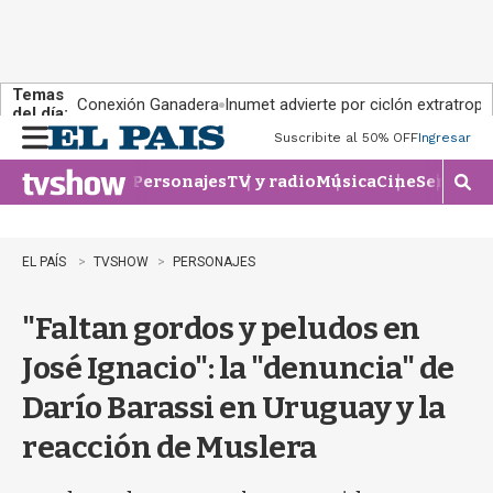
Temas
Conexión Ganadera
Inumet advierte por ciclón extratropi
del día:
Suscribite al 50% OFF
Ingresar
M
e
Personajes
TV y radio
Música
Cine
Series
Te
n
M
u
o
s
t
EL PAÍS
TVSHOW
PERSONAJES
r
a
"Faltan gordos y peludos en
r
b
José Ignacio": la "denuncia" de
�
s
Darío Barassi en Uruguay y la
q
u
reacción de Muslera
e
d