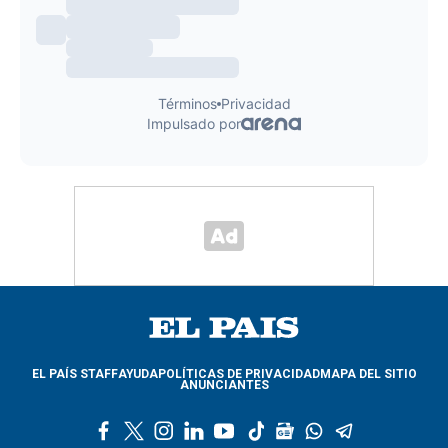
EL PAÍS STAFF
AYUDA
POLÍTICAS DE PRIVACIDAD
MAPA DEL SITIO
ANUNCIANTES
f
t
i
l
y
t
g
w
t