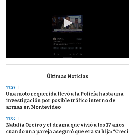
0
s
e
c
Últimas Noticias
o
n
11:29
d
Una moto requerida llevó a la Policía hasta una
s
o
investigación por posible tráfico interno de
f
armas en Montevideo
3
3
s
11:06
e
Natalia Oreiro y el drama que vivió a los 17 años
c
cuando una pareja aseguró que era su hija: “Crecí
o