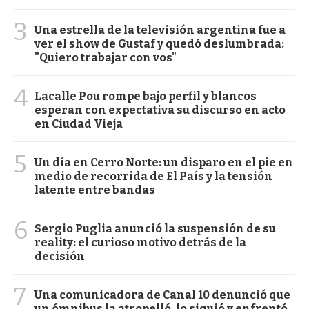
3
Una estrella de la televisión argentina fue a
ver el show de Gustaf y quedó deslumbrada:
"Quiero trabajar con vos"
4
Lacalle Pou rompe bajo perfil y blancos
esperan con expectativa su discurso en acto
en Ciudad Vieja
5
Un día en Cerro Norte: un disparo en el pie en
medio de recorrida de El País y la tensión
latente entre bandas
6
Sergio Puglia anunció la suspensión de su
reality: el curioso motivo detrás de la
decisión
7
Una comunicadora de Canal 10 denunció que
un ómnibus la atropelló, lo siguió y enfrentó