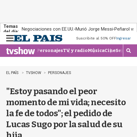
Temas
Negociaciones con EE.UU.
Murió Jorge Messi
Peñarol vs
del día:
Suscribite al 50% OFF
Ingresar
M
e
Personajes
TV y radio
Música
Cine
Series
Te
n
M
u
o
s
t
EL PAÍS
TVSHOW
PERSONAJES
r
a
"Estoy pasando el peor
r
b
momento de mi vida; necesito
�
s
la fe de todos"; el pedido de
q
u
Lucas Sugo por la salud de su
e
d
hija