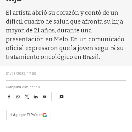
a
El artista abrió su corazón y contó de un
difícil cuadro de salud que afronta su hija
mayor, de 21 años, durante una
presentación en Melo. En un comunicado
oficial expresaron que la joven seguirá su
tratamiento oncológico en Brasil.
31/03/2025, 17:50
Compartir esta noticia
F
W
T
L
E
a
h
w
i
m
c
a
i
n
a
e
t
t
k
i
+
Agregar El País en
b
s
t
e
l
o
A
e
d
o
p
r
I