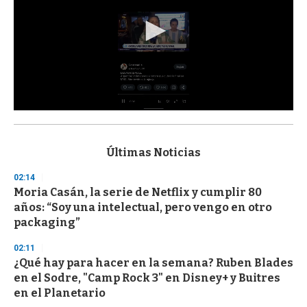
0
s
e
c
Últimas Noticias
o
n
02:14
d
Moria Casán, la serie de Netflix y cumplir 80
s
o
años: “Soy una intelectual, pero vengo en otro
f
packaging”
3
3
s
02:11
e
¿Qué hay para hacer en la semana? Ruben Blades
c
en el Sodre, "Camp Rock 3" en Disney+ y Buitres
o
n
en el Planetario
d