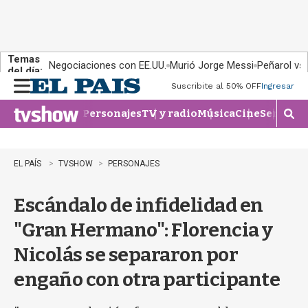
Temas
Negociaciones con EE.UU.
Murió Jorge Messi
Peñarol vs
del día:
Suscribite al 50% OFF
Ingresar
M
e
Personajes
TV y radio
Música
Cine
Series
Te
n
M
u
o
s
t
EL PAÍS
TVSHOW
PERSONAJES
r
a
Escándalo de infidelidad en
r
b
"Gran Hermano": Florencia y
�
s
Nicolás se separaron por
q
u
engaño con otra participante
e
d