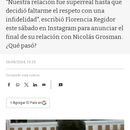
a
"Nuestra relación fue superreal hasta que
decidió faltarme el respeto con una
infidelidad", escribió Florencia Regidor
este sábado en Instagram para anunciar el
final de su relación con Nicolás Grosman.
¿Qué pasó?
26/08/2024, 10:29
Compartir esta noticia
F
W
T
L
E
a
h
w
i
m
c
a
i
n
a
e
t
t
k
i
+
Agregar El País en
b
s
t
e
l
o
A
e
d
o
p
r
I
k
p
n