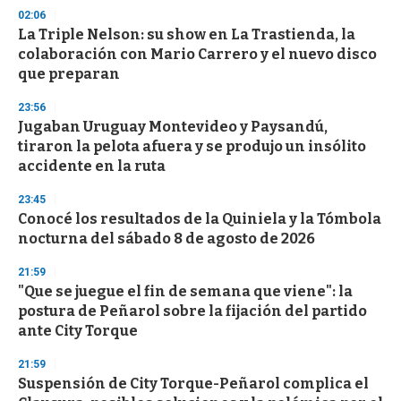
s
02:06
La Triple Nelson: su show en La Trastienda, la
colaboración con Mario Carrero y el nuevo disco
que preparan
23:56
Jugaban Uruguay Montevideo y Paysandú,
tiraron la pelota afuera y se produjo un insólito
accidente en la ruta
23:45
Conocé los resultados de la Quiniela y la Tómbola
nocturna del sábado 8 de agosto de 2026
21:59
"Que se juegue el fin de semana que viene": la
postura de Peñarol sobre la fijación del partido
ante City Torque
21:59
Suspensión de City Torque-Peñarol complica el