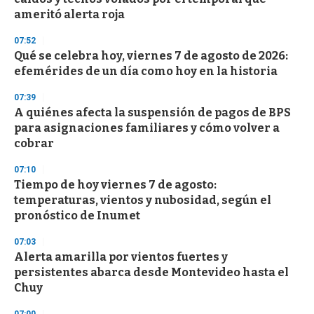
f
ameritó alerta roja
3
3
s
07:52
e
Qué se celebra hoy, viernes 7 de agosto de 2026:
c
efemérides de un día como hoy en la historia
o
n
d
07:39
s
A quiénes afecta la suspensión de pagos de BPS
para asignaciones familiares y cómo volver a
cobrar
07:10
Tiempo de hoy viernes 7 de agosto:
temperaturas, vientos y nubosidad, según el
pronóstico de Inumet
07:03
Alerta amarilla por vientos fuertes y
persistentes abarca desde Montevideo hasta el
Chuy
07:00