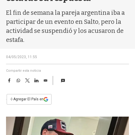
a
El fin de semana la pareja argentina iba a
participar de un evento en Salto, pero la
actividad se suspendió y los acusaron de
estafa.
04/05/2023, 11:55
Compartir esta noticia
F
W
T
L
E
a
h
w
i
m
c
a
i
n
a
e
t
t
k
i
+
Agregar El País en
b
s
t
e
l
o
A
e
d
o
p
r
I
k
p
n