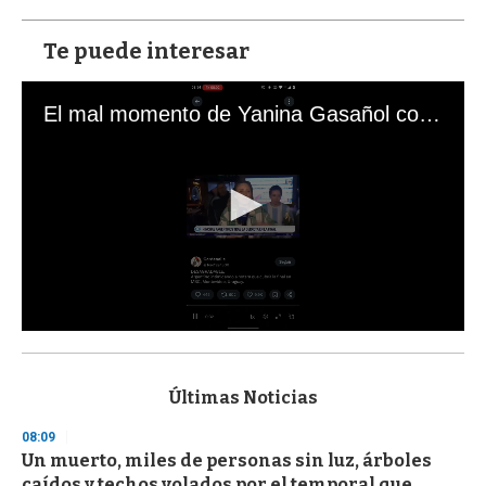
Te puede interesar
El mal momento de Yanina Gasañol con un hincha argentino en "Subrayado"
0
s
e
c
Últimas Noticias
o
n
08:09
d
Un muerto, miles de personas sin luz, árboles
s
o
caídos y techos volados por el temporal que