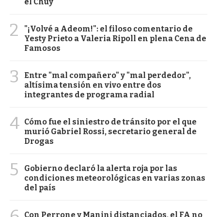
el Chuy
2
"¡Volvé a Adeom!": el filoso comentario de
Yesty Prieto a Valeria Ripoll en plena Cena de
Famosos
3
Entre "mal compañero" y "mal perdedor",
altísima tensión en vivo entre dos
integrantes de programa radial
4
Cómo fue el siniestro de tránsito por el que
murió Gabriel Rossi, secretario general de
Drogas
5
Gobierno declaró la alerta roja por las
condiciones meteorológicas en varias zonas
del país
6
Con Perrone y Manini distanciados, el FA no