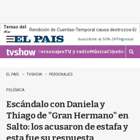
Temas del
Rendición de Cuentas
Temporal causa destrozos
En 
día:
Suscribite al 50% OFF
Ingresar
M
e
Personajes
TV y radio
Música
Cine
Series
Te
n
M
u
o
s
t
EL PAÍS
TVSHOW
PERSONAJES
r
a
POLÉMICA
r
b
Escándalo con Daniela y
�
s
Thiago de "Gran Hermano" en
q
u
Salto: los acusaron de estafa y
e
d
esta fue su respuesta