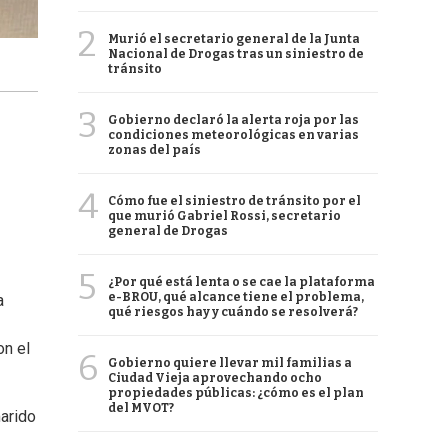
2
Murió el secretario general de la Junta
Nacional de Drogas tras un siniestro de
tránsito
3
Gobierno declaró la alerta roja por las
condiciones meteorológicas en varias
zonas del país
4
Cómo fue el siniestro de tránsito por el
que murió Gabriel Rossi, secretario
general de Drogas
5
¿Por qué está lenta o se cae la plataforma
e-BROU, qué alcance tiene el problema,
a
qué riesgos hay y cuándo se resolverá?
on el
6
Gobierno quiere llevar mil familias a
Ciudad Vieja aprovechando ocho
propiedades públicas: ¿cómo es el plan
del MVOT?
marido