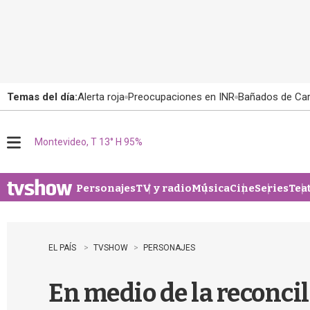
Temas del día:
Alerta roja
Preocupaciones en INR
Bañados de Ca
Montevideo, T 13° H 95%
M
e
n
u
Personajes
TV y radio
Música
Cine
Series
Tea
EL PAÍS
TVSHOW
PERSONAJES
En medio de la reconcil