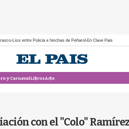
rrasco
Líos entre Policía e hinchas de Peñarol
En Clave País
tro y Carnaval
Libros
Arte
iación con el "Colo" Ramíre