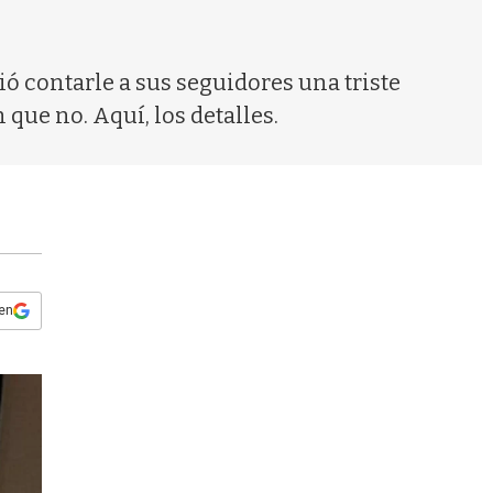
s
q
u
e
ió contarle a sus seguidores una triste
d
que no. Aquí, los detalles.
a
 en