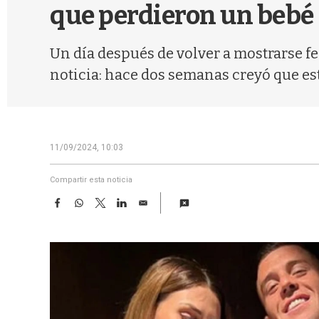
que perdieron un bebé
Un día después de volver a mostrarse fe
noticia: hace dos semanas creyó que est
11/09/2024, 10:03
Compartir esta noticia
F
W
T
L
E
a
h
w
i
m
c
a
i
n
a
e
t
t
k
i
b
s
t
e
l
o
A
e
d
o
p
r
I
k
p
n