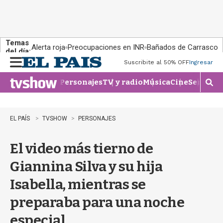
Temas
Alerta roja
Preocupaciones en INR
Bañados de Carrasco
del día:
Suscribite al 50% OFF
Ingresar
M
e
Personajes
TV y radio
Música
Cine
Series
Te
n
M
u
o
s
t
EL PAÍS
TVSHOW
PERSONAJES
r
a
El video más tierno de
r
b
Giannina Silva y su hija
�
s
Isabella, mientras se
q
u
preparaba para una noche
e
d
especial