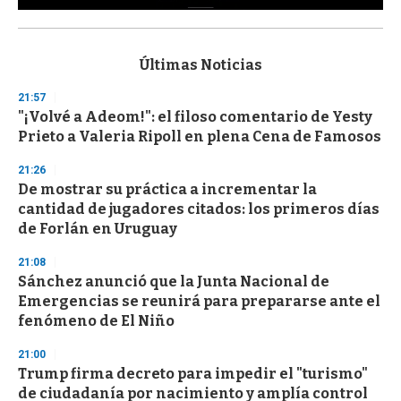
0
s
e
c
Últimas Noticias
o
n
21:57
d
"¡Volvé a Adeom!": el filoso comentario de Yesty
s
o
Prieto a Valeria Ripoll en plena Cena de Famosos
f
3
21:26
3
s
De mostrar su práctica a incrementar la
e
cantidad de jugadores citados: los primeros días
c
de Forlán en Uruguay
o
n
d
21:08
s
Sánchez anunció que la Junta Nacional de
Emergencias se reunirá para prepararse ante el
fenómeno de El Niño
21:00
Trump firma decreto para impedir el "turismo"
de ciudadanía por nacimiento y amplía control