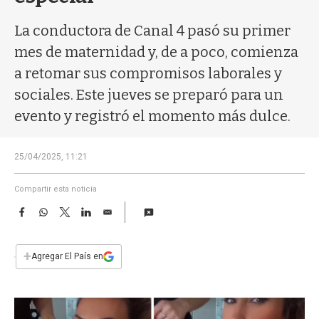
a
La conductora de Canal 4 pasó su primer
mes de maternidad y, de a poco, comienza
a retomar sus compromisos laborales y
sociales. Este jueves se preparó para un
evento y registró el momento más dulce.
25/04/2025, 11:21
Compartir esta noticia
F
W
T
L
E
a
h
w
i
m
c
a
i
n
a
e
t
t
k
i
+
Agregar El País en
b
s
t
e
l
o
A
e
d
o
p
r
I
k
p
n