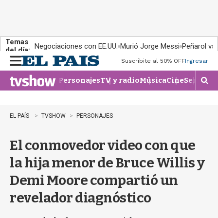
Temas
Negociaciones con EE.UU.
Murió Jorge Messi
Peñarol vs
del día:
Suscribite al 50% OFF
Ingresar
M
e
Personajes
TV y radio
Música
Cine
Series
Te
n
M
u
o
s
t
EL PAÍS
TVSHOW
PERSONAJES
r
a
El conmovedor video con que
r
b
la hija menor de Bruce Willis y
�
s
Demi Moore compartió un
q
u
revelador diagnóstico
e
d