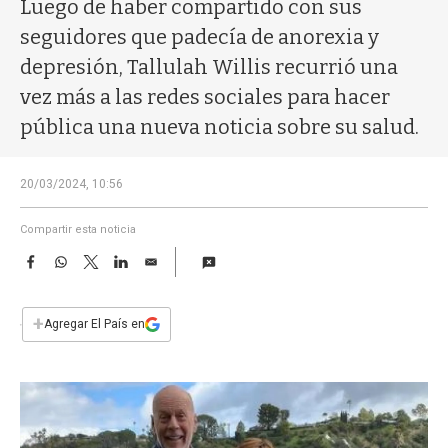
a
Luego de haber compartido con sus
seguidores que padecía de anorexia y
depresión, Tallulah Willis recurrió una
vez más a las redes sociales para hacer
pública una nueva noticia sobre su salud.
20/03/2024, 10:56
Compartir esta noticia
F
W
T
L
E
a
h
w
i
m
c
a
i
n
a
e
t
t
k
i
+
Agregar El País en
b
s
t
e
l
o
A
e
d
o
p
r
I
k
p
n