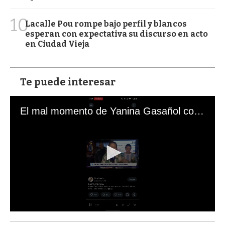
10
Lacalle Pou rompe bajo perfil y blancos
esperan con expectativa su discurso en acto
en Ciudad Vieja
Te puede interesar
El mal momento de Yanina Gasañol con un hincha argentino en "Subrayado"
0
s