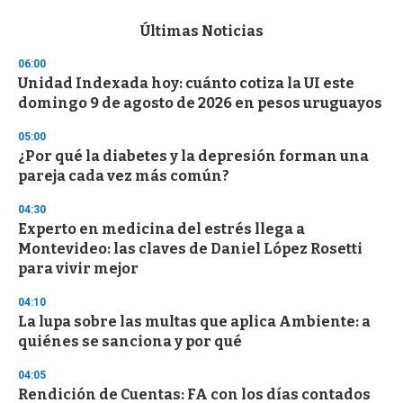
e
c
Últimas Noticias
o
n
06:00
d
Unidad Indexada hoy: cuánto cotiza la UI este
s
o
domingo 9 de agosto de 2026 en pesos uruguayos
f
3
05:00
3
s
¿Por qué la diabetes y la depresión forman una
e
pareja cada vez más común?
c
o
04:30
n
d
Experto en medicina del estrés llega a
s
Montevideo: las claves de Daniel López Rosetti
para vivir mejor
04:10
La lupa sobre las multas que aplica Ambiente: a
quiénes se sanciona y por qué
04:05
Rendición de Cuentas: FA con los días contados