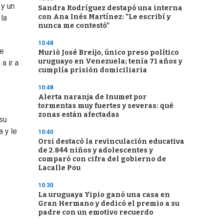
 y un
Sandra Rodríguez destapó una interna
con Ana Inés Martínez: "Le escribí y
 la
nunca me contestó"
10:48
le
Murió José Breijo, único preso político
uruguayo en Venezuela; tenía 71 años y
a ir a
cumplía prisión domiciliaria
10:48
Alerta naranja de Inumet por
tormentas muy fuertes y severas: qué
zonas están afectadas
 su
a y le
10:40
Orsi destacó la revinculación educativa
de 2.844 niños y adolescentes y
comparó con cifra del gobierno de
Lacalle Pou
10:30
La uruguaya Yipio ganó una casa en
Gran Hermano y dedicó el premio a su
padre con un emotivo recuerdo