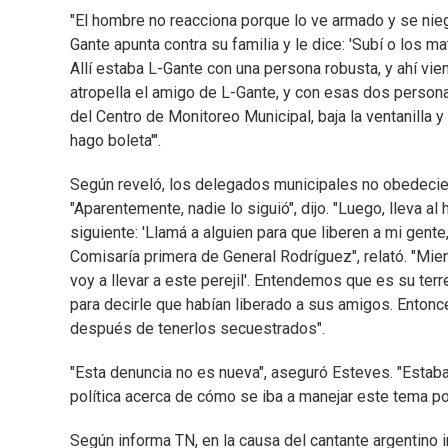
"El hombre no reacciona porque lo ve armado y se nieg
Gante apunta contra su familia y le dice: 'Subí o los m
Allí estaba L-Gante con una persona robusta, y ahí vien
atropella el amigo de L-Gante, y con esas dos personas
del Centro de Monitoreo Municipal, baja la ventanilla y
hago boleta'".
Según reveló, los delegados municipales no obedeciero
"Aparentemente, nadie lo siguió", dijo. "Luego, lleva a
siguiente: 'Llamá a alguien para que liberen a mi gente,
Comisaría primera de General Rodríguez", relató. "Mien
voy a llevar a este perejil'. Entendemos que es su terre
para decirle que habían liberado a sus amigos. Entonces
después de tenerlos secuestrados".
"Esta denuncia no es nueva", aseguró Esteves. "Estab
política acerca de cómo se iba a manejar este tema por
Según informa TN, en la causa del cantante argentino i