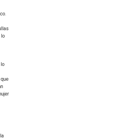
co.
ullas
 lo
 lo
a que
an
mujer
la