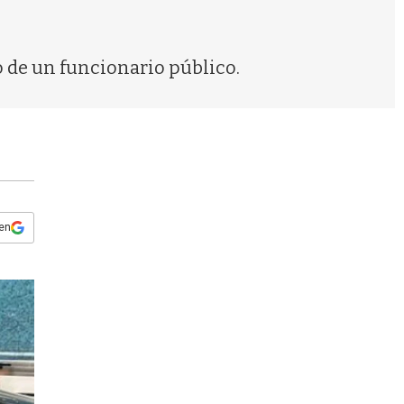
s
q
u
e
o de un funcionario público.
d
a
 en