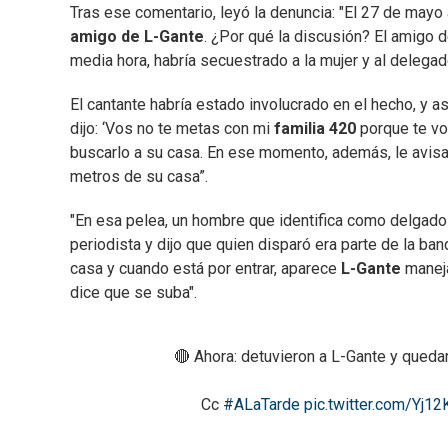
Tras ese comentario, leyó la denuncia: "El 27 de mayo
amigo de L-Gante
. ¿Por qué la discusión? El amigo d
media hora, habría secuestrado a la mujer y al delegad
El cantante habría estado involucrado en el hecho, y as
dijo: ‘Vos no te metas con mi
familia 420
porque te voy
buscarlo a su casa. En ese momento, además, le avis
metros de su casa”.
"En esa pelea, un hombre que identifica como delgado y
periodista y dijo que quien disparó era parte de la ba
casa y cuando está por entrar, aparece
L-Gante
maneja
dice que se suba".
🔴 Ahora: detuvieron a L-Gante y queda
Cc
#ALaTarde
pic.twitter.com/Yj1