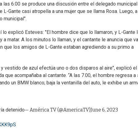
 a las 6.00 se produce una discusión entre el delegado municipal
e L-Gante casi atropella a una mujer que se llama Rosa. Luego, a
o municipal".
í lo explicó Esteves: "El hombre dice que lo llamaron, y L-Gante 
 a matar. A los minutos lo llaman, y el cantante le anuncia que va 
an que los amigos de L-Gante estaban agrediendo a su primo a
 vestido de azul efectúa uno o dos disparos al aire", explicó el
nda que acompañaba al cantante. “A las 7.00, el hombre regresa a
ndo un BMW blanco; baja la ventanilla del auto, le exhibe un arm
ría detenido
— América TV (@AmericaTV)
June 6, 2023
2KKK9pS