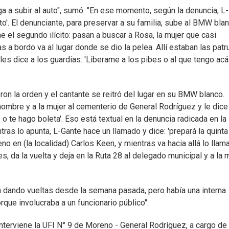
a a subir al auto", sumó. "En ese momento, según la denuncia, L-
ato'. El denunciante, para preservar a su familia, sube al BMW blan
e el segundo ilícito: pasan a buscar a Rosa, la mujer que casi
 a bordo va al lugar donde se dio la pelea. Allí estaban las patr
 les dice a los guardias: 'Liberame a los pibes o al que tengo acá
n la orden y el cantante se reitró del lugar en su BMW blanco.
l hombre y a la mujer al cementerio de General Rodríguez y le dice
 o te hago boleta'. Eso está textual en la denuncia radicada en la
tras lo apunta, L-Gante hace un llamado y dice: 'prepará la quint
no en (la localidad) Carlos Keen, y mientras va hacia allá lo llam
, da la vuelta y deja en la Ruta 28 al delegado municipal y a la 
a dando vueltas desde la semana pasada, pero había una interna
que involucraba a un funcionario público".
nterviene la UFI N° 9 de Moreno - General Rodríguez, a cargo de 