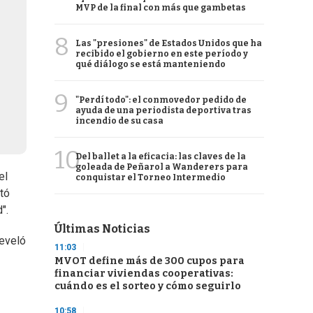
MVP de la final con más que gambetas
8
Las "presiones" de Estados Unidos que ha
recibido el gobierno en este período y
qué diálogo se está manteniendo
9
"Perdí todo": el conmovedor pedido de
ayuda de una periodista deportiva tras
incendio de su casa
10
Del ballet a la eficacia: las claves de la
goleada de Peñarol a Wanderers para
el
conquistar el Torneo Intermedio
ltó
".
Últimas Noticias
eveló
11:03
MVOT define más de 300 cupos para
financiar viviendas cooperativas:
cuándo es el sorteo y cómo seguirlo
10:58