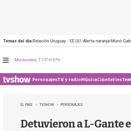
Temas del día:
Relación Uruguay - EE.UU.
Alerta naranja
Murió Gabr
Montevideo, T 13° H 97%
M
e
n
u
Personajes
TV y radio
Música
Cine
Series
Tea
EL PAÍS
TVSHOW
PERSONAJES
Detuvieron a L-Gante e