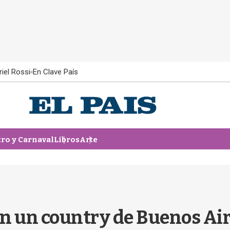
iel Rossi
En Clave País
tro y Carnaval
Libros
Arte
n un country de Buenos Aire