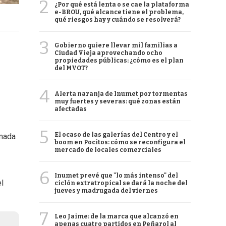
2
¿Por qué está lenta o se cae la plataforma
e-BROU, qué alcance tiene el problema,
qué riesgos hay y cuándo se resolverá?
3
Gobierno quiere llevar mil familias a
Ciudad Vieja aprovechando ocho
propiedades públicas: ¿cómo es el plan
del MVOT?
4
Alerta naranja de Inumet por tormentas
muy fuertes y severas: qué zonas están
afectadas
5
El ocaso de las galerías del Centro y el
rmada
boom en Pocitos: cómo se reconfigura el
mercado de locales comerciales
6
Inumet prevé que "lo más intenso" del
el
ciclón extratropical se dará la noche del
jueves y madrugada del viernes
7
Leo Jaime: de la marca que alcanzó en
apenas cuatro partidos en Peñarol al