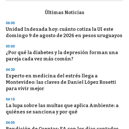
s
e
c
Últimas Noticias
o
n
06:00
d
Unidad Indexada hoy: cuánto cotiza la UI este
s
o
domingo 9 de agosto de 2026 en pesos uruguayos
f
3
05:00
3
s
¿Por qué la diabetes y la depresión forman una
e
pareja cada vez más común?
c
o
04:30
n
d
Experto en medicina del estrés llega a
s
Montevideo: las claves de Daniel López Rosetti
para vivir mejor
04:10
La lupa sobre las multas que aplica Ambiente: a
quiénes se sanciona y por qué
04:05
Rendición de Cuentas: FA con los días contados