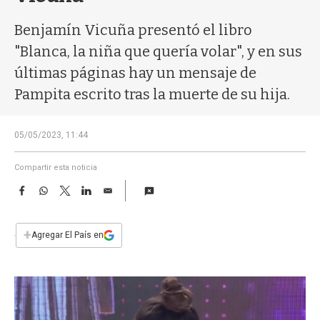
a
Benjamín Vicuña presentó el libro
"Blanca, la niña que quería volar", y en sus
últimas páginas hay un mensaje de
Pampita escrito tras la muerte de su hija.
05/05/2023, 11:44
Compartir esta noticia
F
W
T
L
E
a
h
w
i
m
c
a
i
n
a
e
t
t
k
i
+
Agregar El País en
b
s
t
e
l
o
A
e
d
o
p
r
I
k
p
n