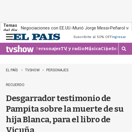
Temas
Negociaciones con EE.UU.
Murió Jorge Messi
Peñarol vs
del día:
Suscribite al 50% OFF
Ingresar
M
e
Personajes
TV y radio
Música
Cine
Series
Te
n
M
u
o
s
t
EL PAÍS
TVSHOW
PERSONAJES
r
a
RECUERDO
r
b
Desgarrador testimonio de
�
s
Pampita sobre la muerte de su
q
u
hija Blanca, para el libro de
e
d
Vicuña