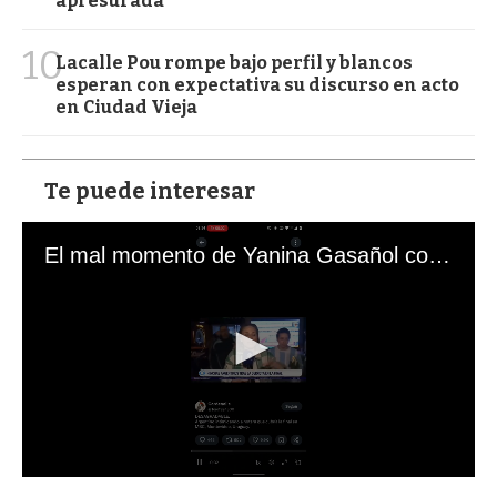
apresurada"
10
Lacalle Pou rompe bajo perfil y blancos
esperan con expectativa su discurso en acto
en Ciudad Vieja
Te puede interesar
El mal momento de Yanina Gasañol con un hincha argentino en "Subrayado"
0