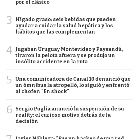
por el clásico
3
Hígado graso: seis bebidas que pueden
ayudar a cuidar la salud hepática y los
hábitos que las complementan
4
Jugaban Uruguay Montevideo y Paysandú,
tiraron la pelota afuera y se produjo un
insólito accidente en la ruta
5
Una comunicadora de Canal 10 denunció que
un ómnibus la atropelló, lo siguió y enfrentó
al chofer: "En shock"
6
Sergio Puglia anunció la suspensión de su
reality: el curioso motivo detrás de la
decisión
Javier Nóblega: "Fue un hackeo de una red