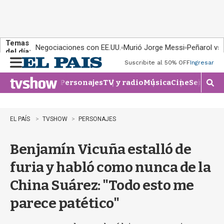
Temas
Negociaciones con EE.UU.
Murió Jorge Messi
Peñarol vs
del día:
Suscribite al 50% OFF
Ingresar
M
e
Personajes
TV y radio
Música
Cine
Series
Te
n
M
u
o
s
t
EL PAÍS
TVSHOW
PERSONAJES
r
a
Benjamín Vicuña estalló de
r
b
furia y habló como nunca de la
�
s
China Suárez: "Todo esto me
q
u
parece patético"
e
d