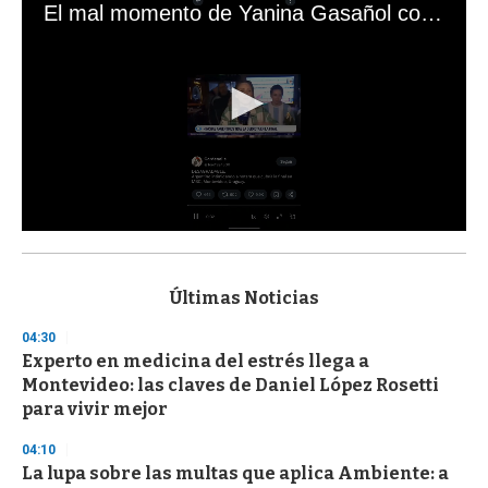
El mal momento de Yanina Gasañol con un hincha argentino en "Subrayado"
0
s
e
c
Últimas Noticias
o
n
04:30
d
Experto en medicina del estrés llega a
s
o
Montevideo: las claves de Daniel López Rosetti
f
para vivir mejor
3
3
s
04:10
e
La lupa sobre las multas que aplica Ambiente: a
c