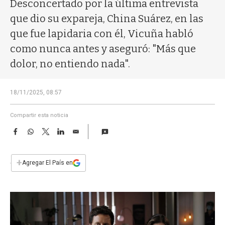
a
Desconcertado por la última entrevista
que dio su expareja, China Suárez, en las
que fue lapidaria con él, Vicuña habló
como nunca antes y aseguró: "Más que
dolor, no entiendo nada".
18/11/2025, 08:57
Compartir esta noticia
F
W
T
L
E
a
h
w
i
m
c
a
i
n
a
e
t
t
k
i
+
Agregar El País en
b
s
t
e
l
o
A
e
d
o
p
r
I
k
p
n