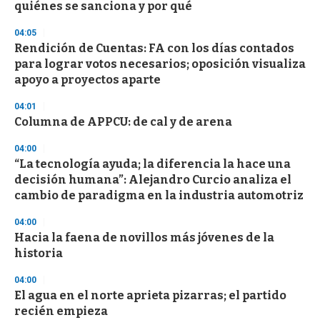
quiénes se sanciona y por qué
o
n
d
04:05
s
Rendición de Cuentas: FA con los días contados
para lograr votos necesarios; oposición visualiza
apoyo a proyectos aparte
04:01
Columna de APPCU: de cal y de arena
04:00
“La tecnología ayuda; la diferencia la hace una
decisión humana”: Alejandro Curcio analiza el
cambio de paradigma en la industria automotriz
04:00
Hacia la faena de novillos más jóvenes de la
historia
04:00
El agua en el norte aprieta pizarras; el partido
recién empieza