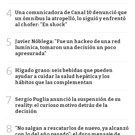
4
Una comunicadora de Canal 10 denunció que
un ómnibus la atropelló, lo siguió y enfrentó
al chofer: "En shock"
5
Javier Nóblega: "Fue un hackeo de una red
lumínica, tomaron una decisión un poco
apresurada"
6
Hígado graso: seis bebidas que pueden
ayudar a cuidar la salud hepática y los
hábitos que las complementan
7
Sergio Puglia anunció la suspensión de su
reality: el curioso motivo detrás de la
decisión
8
"No salgan a rescatarlos de nuevo, ya alcanzó
con lo del año pasado": el duro mensaje de