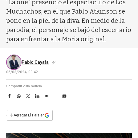
a
"La one" presenció el espectáculo de Los
Muchachos, en el que Pablo Atkinson se
pone en la piel de la diva. En medio de la
parodia, el personaje se bajó del escenario
para enfrentar a la Moria original.
Pablo Cayafa
06/03/2024, 03:42
Compartir esta noticia
F
W
T
L
E
a
h
w
i
m
c
a
i
n
a
e
t
t
k
i
+
Agregar El País en
b
s
t
e
l
o
A
e
d
o
p
r
I
k
p
n