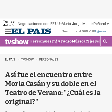
Temas
Negociaciones con EE.UU.
Murió Jorge Messi
Peñarol vs
del día:
Suscribite al 50% OFF
Ingresar
M
e
Personajes
TV y radio
Música
Cine
Series
Te
n
M
u
o
s
t
EL PAÍS
TVSHOW
PERSONAJES
r
a
Así fue el encuentro entre
r
b
Moria Casán y su doble en el
�
s
Teatro de Verano: "¿Cuál es la
q
u
original?"
e
d