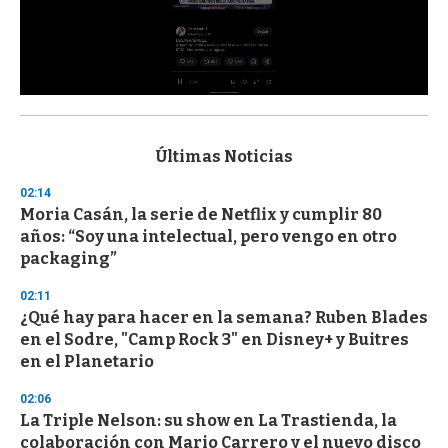
0
s
e
c
Últimas Noticias
o
n
02:14
d
Moria Casán, la serie de Netflix y cumplir 80
s
o
años: “Soy una intelectual, pero vengo en otro
f
packaging”
3
3
s
02:11
e
¿Qué hay para hacer en la semana? Ruben Blades
c
en el Sodre, "Camp Rock 3" en Disney+ y Buitres
o
n
en el Planetario
d
s
02:06
La Triple Nelson: su show en La Trastienda, la
colaboración con Mario Carrero y el nuevo disco