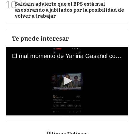
10
Saldain advierte que el BPS está mal
asesorando a jubilados por la posibilidad de
volver a trabajar
Te puede interesar
El mal momento de Yanina Gasañol con un hincha argentino en "Subrayado"
0
s
e
c
Últimas Noticias