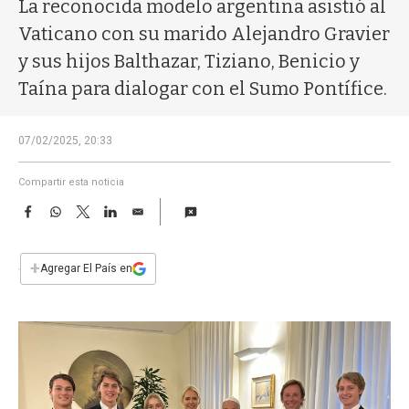
a
La reconocida modelo argentina asistió al
Vaticano con su marido Alejandro Gravier
y sus hijos Balthazar, Tiziano, Benicio y
Taína para dialogar con el Sumo Pontífice.
07/02/2025, 20:33
Compartir esta noticia
F
W
T
L
E
a
h
w
i
m
c
a
i
n
a
e
t
t
k
i
+
Agregar El País en
b
s
t
e
l
o
A
e
d
o
p
r
I
k
p
n