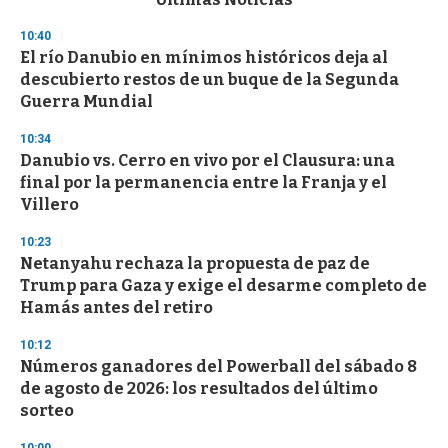
o
n
10:40
d
El río Danubio en mínimos históricos deja al
s
o
descubierto restos de un buque de la Segunda
f
Guerra Mundial
3
3
s
10:34
e
Danubio vs. Cerro en vivo por el Clausura: una
c
final por la permanencia entre la Franja y el
o
n
Villero
d
s
10:23
Netanyahu rechaza la propuesta de paz de
Trump para Gaza y exige el desarme completo de
Hamás antes del retiro
10:12
Números ganadores del Powerball del sábado 8
de agosto de 2026: los resultados del último
sorteo