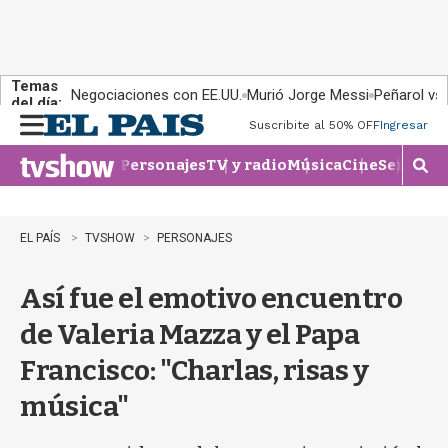
Temas
Negociaciones con EE.UU.
Murió Jorge Messi
Peñarol vs
del día:
Suscribite al 50% OFF
Ingresar
M
e
Personajes
TV y radio
Música
Cine
Series
Te
n
M
u
o
s
t
EL PAÍS
TVSHOW
PERSONAJES
r
a
Así fue el emotivo encuentro
r
b
de Valeria Mazza y el Papa
�
s
Francisco: "Charlas, risas y
q
u
música"
e
d