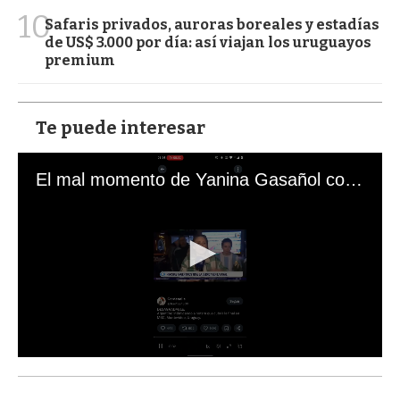
10
Safaris privados, auroras boreales y estadías
de US$ 3.000 por día: así viajan los uruguayos
premium
Te puede interesar
El mal momento de Yanina Gasañol con un hincha argentino en "Subrayado"
0
s
e