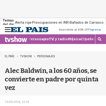
Temas
Alerta roja
Preocupaciones en INR
Bañados de Carrasco
del día:
Suscribite al 50% OFF
Ingresar
M
e
Personajes
TV y radio
Música
Cine
Series
Te
n
M
u
o
s
t
EL PAÍS
TVSHOW
PERSONAJES
r
a
Alec Baldwin, a los 60 años, se
r
b
convierte en padre por quinta
�
s
vez
q
u
e
d
19/05/2018, 22:33