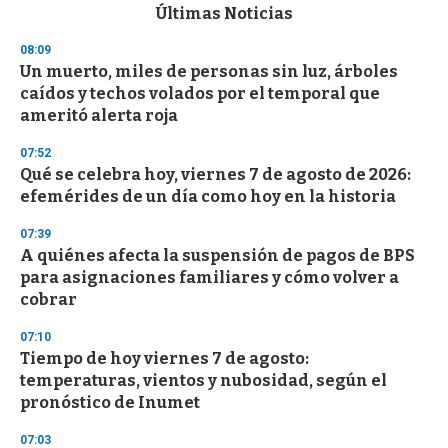
c
Últimas Noticias
o
n
08:09
d
Un muerto, miles de personas sin luz, árboles
s
o
caídos y techos volados por el temporal que
f
ameritó alerta roja
3
3
s
07:52
e
Qué se celebra hoy, viernes 7 de agosto de 2026:
c
efemérides de un día como hoy en la historia
o
n
d
07:39
s
A quiénes afecta la suspensión de pagos de BPS
para asignaciones familiares y cómo volver a
cobrar
07:10
Tiempo de hoy viernes 7 de agosto:
temperaturas, vientos y nubosidad, según el
pronóstico de Inumet
07:03