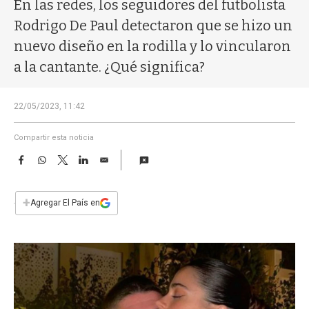
a
En las redes, los seguidores del futbolista
Rodrigo De Paul detectaron que se hizo un
nuevo diseño en la rodilla y lo vincularon
a la cantante. ¿Qué significa?
22/05/2023, 11:42
Compartir esta noticia
F
W
T
L
E
a
h
w
i
m
c
a
i
n
a
e
t
t
k
i
+
Agregar El País en
b
s
t
e
l
o
A
e
d
o
p
r
I
k
p
n