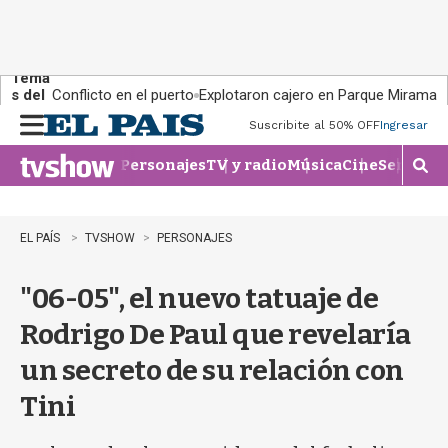
Tema
s del
Conflicto en el puerto
Explotaron cajero en Parque Miramar
día:
Suscribite al 50% OFF
Ingresar
M
e
Personajes
TV y radio
Música
Cine
Series
Te
n
M
u
o
s
t
EL PAÍS
TVSHOW
PERSONAJES
r
a
"06-05", el nuevo tatuaje de
r
b
Rodrigo De Paul que revelaría
�
s
un secreto de su relación con
q
u
Tini
e
d