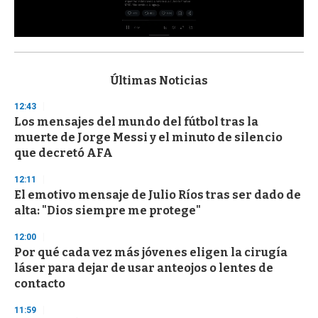
0
s
e
c
Últimas Noticias
o
n
12:43
d
Los mensajes del mundo del fútbol tras la
s
o
muerte de Jorge Messi y el minuto de silencio
f
que decretó AFA
3
3
s
12:11
e
El emotivo mensaje de Julio Ríos tras ser dado de
c
alta: "Dios siempre me protege"
o
n
d
12:00
s
Por qué cada vez más jóvenes eligen la cirugía
láser para dejar de usar anteojos o lentes de
contacto
11:59