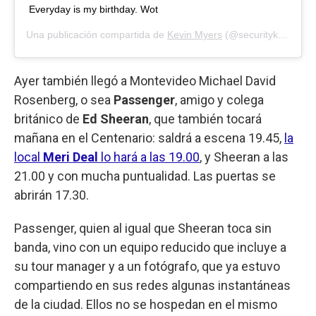
Everyday is my birthday. Wot
Una publicación compartida de
Kevin Myers
(@securitykev) el
17
Ayer también llegó a Montevideo Michael David
Rosenberg, o sea
Passenger
, amigo y colega
británico de
Ed Sheeran
, que también tocará
mañana en el Centenario: saldrá a escena 19.45,
la
local
Meri Deal
lo hará a las 19.00
, y Sheeran a las
21.00 y con mucha puntualidad. Las puertas se
abrirán 17.30.
Passenger, quien al igual que Sheeran toca sin
banda, vino con un equipo reducido que incluye a
su tour manager y a un fotógrafo, que ya estuvo
compartiendo en sus redes algunas instantáneas
de la ciudad. Ellos no se hospedan en el mismo