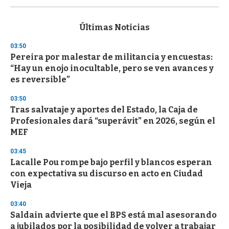
s
e
c
Últimas Noticias
o
n
03:50
d
Pereira por malestar de militancia y encuestas:
s
o
“Hay un enojo inocultable, pero se ven avances y
f
es reversible”
3
3
s
03:50
e
Tras salvataje y aportes del Estado, la Caja de
c
Profesionales dará “superávit” en 2026, según el
o
n
MEF
d
s
03:45
Lacalle Pou rompe bajo perfil y blancos esperan
con expectativa su discurso en acto en Ciudad
Vieja
03:40
Saldain advierte que el BPS está mal asesorando
a jubilados por la posibilidad de volver a trabajar