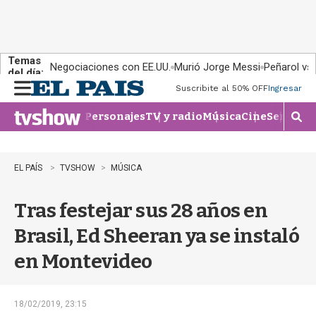
Temas
Negociaciones con EE.UU.
Murió Jorge Messi
Peñarol vs
del día:
Suscribite al 50% OFF
Ingresar
M
e
Personajes
TV y radio
Música
Cine
Series
Te
n
M
u
o
s
t
EL PAÍS
TVSHOW
MÚSICA
r
a
Tras festejar sus 28 años en
r
b
Brasil, Ed Sheeran ya se instaló
�
s
en Montevideo
q
u
e
d
18/02/2019, 23:15