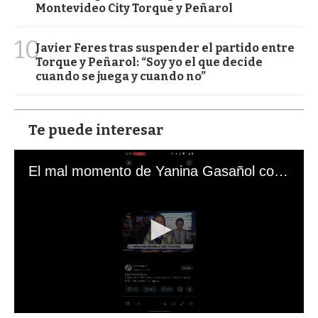
Montevideo City Torque y Peñarol
10
Javier Feres tras suspender el partido entre
Torque y Peñarol: “Soy yo el que decide
cuando se juega y cuando no”
Te puede interesar
El mal momento de Yanina Gasañol con un hincha argentino en "Subrayado"
0