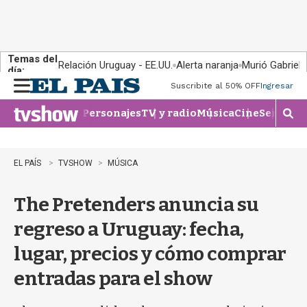
Temas del
Relación Uruguay - EE.UU.
Alerta naranja
Murió Gabriel 
día:
Suscribite al 50% OFF
Ingresar
M
e
Personajes
TV y radio
Música
Cine
Series
Te
n
M
u
o
s
t
EL PAÍS
TVSHOW
MÚSICA
r
a
The Pretenders anuncia su
r
b
regreso a Uruguay: fecha,
�
s
lugar, precios y cómo comprar
q
u
entradas para el show
e
d