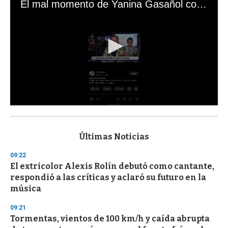
El mal momento de Yanina Gasañol con un hincha argentino en "Subrayado"
0
s
e
c
Últimas Noticias
o
n
09:22
d
El extricolor Alexis Rolín debutó como cantante,
s
o
respondió a las críticas y aclaró su futuro en la
f
música
3
3
s
09:21
e
Tormentas, vientos de 100 km/h y caída abrupta
c