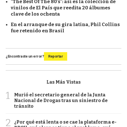
"The Best Of The 80's": así es la colección de
vinilos de El País que reedita 20 álbumes
clave de los ochenta
En el arranque de su gira latina, Phil Collins
fue retenido en Brasil
¿Encontraste un error?
Reportar
Las Más Vistas
1
Murió el secretario general de la Junta
Nacional de Drogas tras un siniestro de
tránsito
2
¿Por qué está lenta o se cae la plataforma e-