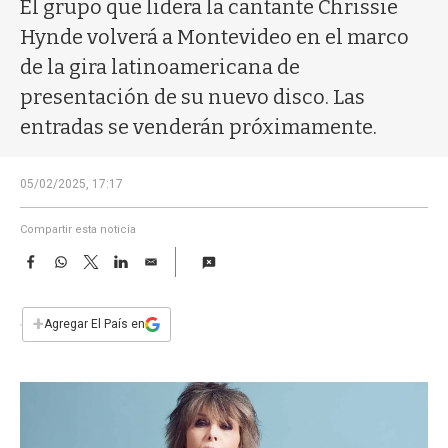
a
El grupo que lidera la cantante Chrissie
Hynde volverá a Montevideo en el marco
de la gira latinoamericana de
presentación de su nuevo disco. Las
entradas se venderán próximamente.
05/02/2025, 17:17
Compartir esta noticia
F
W
T
L
E
a
h
w
i
m
c
a
i
n
a
e
t
t
k
i
+
Agregar El País en
b
s
t
e
l
o
A
e
d
o
p
r
I
k
p
n