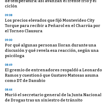
de temperatura: así avanzan el frente frío y el
o
n
ciclón
d
s
09:08
Los precios elevados que fijó Montevideo City
Torque para recibir a Peñarol en el Charrúa por
el Torneo Clausura
09:00
Por qué algunas personas lloran durante una
discusión y qué revela esa reacción, según una
psicóloga
08:49
El gremio de entrenadores respaldó a Leonardo
Ramos y cuestionó que Gustavo Matosas asuma
como DT de Danubio
08:44
Murió el secretario general de la Junta Nacional
de Drogas tras un siniestro de tránsito