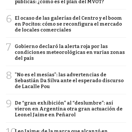
públicas: ¿cómo es el plan del MVOT?
6
El ocaso de las galerías del Centro y el boom
en Pocitos: cómo se reconfigura el mercado
de locales comerciales
7
Gobierno declaró la alerta roja por las
condiciones meteorológicas en varias zonas
del país
8
"No es el mesías": las advertencias de
Sebastián Da Silva ante el esperado discurso
de Lacalle Pou
9
De “gran exhibición” al “deslumbre”: así
vieron en Argentina otra gran actuación de
Leonel Jaime en Peñarol
10
Leo Jaime: de la marca que alcanzó en