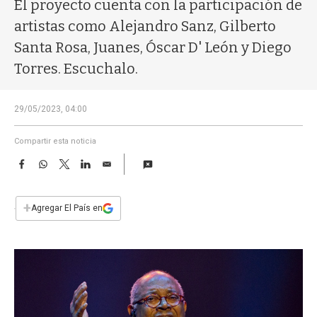
a
El proyecto cuenta con la participación de
artistas como Alejandro Sanz, Gilberto
Santa Rosa, Juanes, Óscar D' León y Diego
Torres. Escuchalo.
29/05/2023, 04:00
Compartir esta noticia
F
W
T
L
E
a
h
w
i
m
c
a
i
n
a
e
t
t
k
i
+
Agregar El País en
b
s
t
e
l
o
A
e
d
o
p
r
I
k
p
n