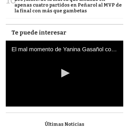
apenas cuatro partidos en Peñarol al MVP de
la final con más que gambetas
Te puede interesar
El mal momento de Yanina Gasañol con un hincha argentino en "Subrayado"
0
s
e
c
Últimas Noticias
o