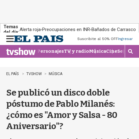
Temas
Alerta roja
Preocupaciones en INR
Bañados de Carrasco
del día:
Suscribite al 50% OFF
Ingresar
M
e
Personajes
TV y radio
Música
Cine
Series
Te
n
M
u
o
s
t
EL PAÍS
TVSHOW
MÚSICA
r
a
Se publicó un disco doble
r
b
póstumo de Pablo Milanés:
�
s
¿cómo es "Amor y Salsa - 80
q
u
Aniversario"?
e
d