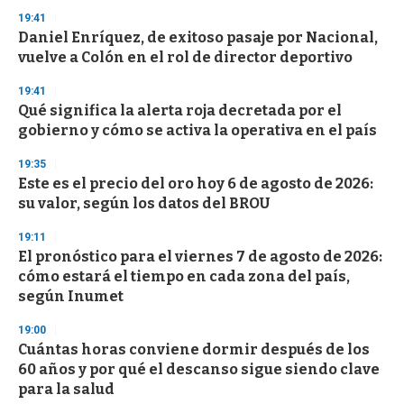
n
19:41
d
Daniel Enríquez, de exitoso pasaje por Nacional,
s
o
vuelve a Colón en el rol de director deportivo
f
3
19:41
3
s
Qué significa la alerta roja decretada por el
e
gobierno y cómo se activa la operativa en el país
c
o
19:35
n
d
Este es el precio del oro hoy 6 de agosto de 2026:
s
su valor, según los datos del BROU
19:11
El pronóstico para el viernes 7 de agosto de 2026:
cómo estará el tiempo en cada zona del país,
según Inumet
19:00
Cuántas horas conviene dormir después de los
60 años y por qué el descanso sigue siendo clave
para la salud