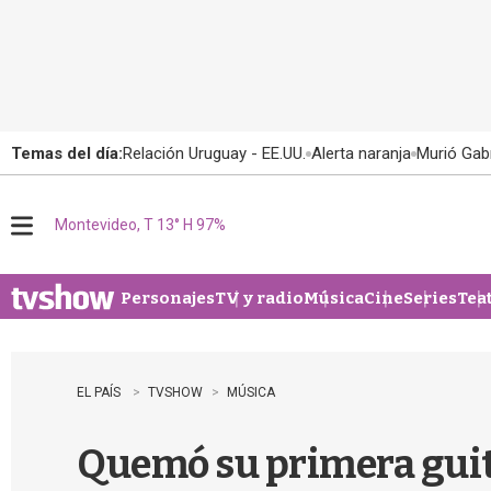
Temas del día:
Relación Uruguay - EE.UU.
Alerta naranja
Murió Gabr
Montevideo, T 13° H 97%
M
e
n
u
Personajes
TV y radio
Música
Cine
Series
Tea
EL PAÍS
TVSHOW
MÚSICA
Quemó su primera guita