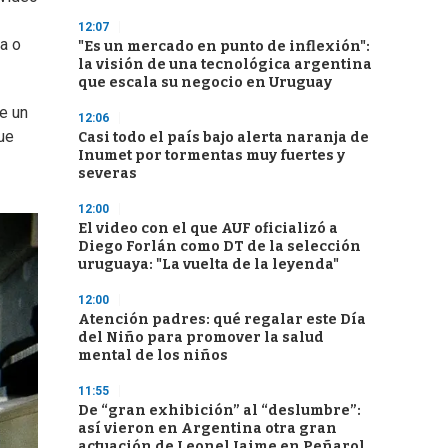
12:07
a o
"Es un mercado en punto de inflexión":
la visión de una tecnológica argentina
que escala su negocio en Uruguay
e un
12:06
ue
Casi todo el país bajo alerta naranja de
Inumet por tormentas muy fuertes y
severas
12:00
El video con el que AUF oficializó a
Diego Forlán como DT de la selección
uruguaya: "La vuelta de la leyenda"
12:00
Atención padres: qué regalar este Día
del Niño para promover la salud
mental de los niños
11:55
De “gran exhibición” al “deslumbre”:
así vieron en Argentina otra gran
actuación de Leonel Jaime en Peñarol