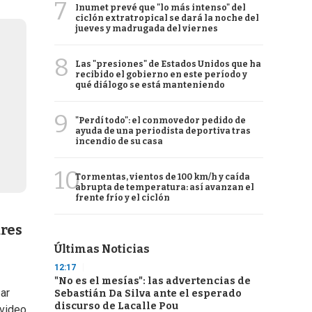
7
Inumet prevé que "lo más intenso" del
ciclón extratropical se dará la noche del
jueves y madrugada del viernes
8
Las "presiones" de Estados Unidos que ha
recibido el gobierno en este período y
qué diálogo se está manteniendo
9
"Perdí todo": el conmovedor pedido de
ayuda de una periodista deportiva tras
incendio de su casa
10
Tormentas, vientos de 100 km/h y caída
abrupta de temperatura: así avanzan el
frente frío y el ciclón
ares
Últimas Noticias
12:17
"No es el mesías": las advertencias de
ar
Sebastián Da Silva ante el esperado
discurso de Lacalle Pou
 video