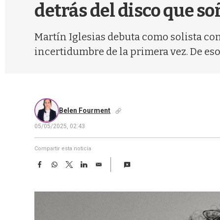
detrás del disco que so
Martín Iglesias debuta como solista con
incertidumbre de la primera vez. De eso 
Belen Fourment
05/05/2025, 02:43
Compartir esta noticia
F
W
T
L
E
a
h
w
i
m
c
a
i
n
a
e
t
t
k
i
b
s
t
e
l
o
A
e
d