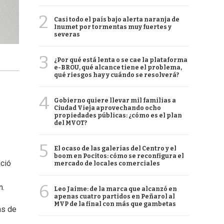
2
Casi todo el país bajo alerta naranja de
Inumet por tormentas muy fuertes y
severas
3
¿Por qué está lenta o se cae la plataforma
e-BROU, qué alcance tiene el problema,
qué riesgos hay y cuándo se resolverá?
4
Gobierno quiere llevar mil familias a
Ciudad Vieja aprovechando ocho
propiedades públicas: ¿cómo es el plan
del MVOT?
5
El ocaso de las galerías del Centro y el
boom en Pocitos: cómo se reconfigura el
ació
mercado de locales comerciales
6
n.
Leo Jaime: de la marca que alcanzó en
apenas cuatro partidos en Peñarol al
MVP de la final con más que gambetas
as de