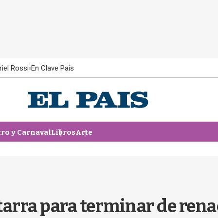
iel Rossi
En Clave País
tro y Carnaval
Libros
Arte
rra para terminar de renace