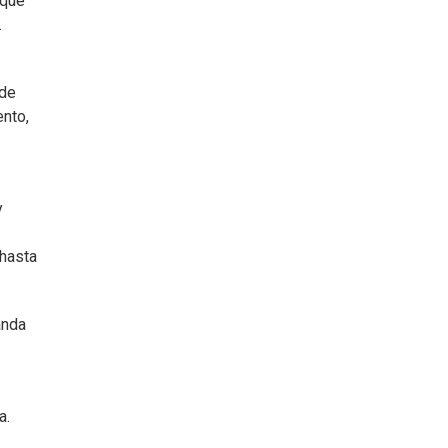
nque
.
 de
ento,
y
 hasta
anda
a.