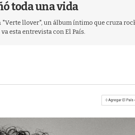
ñó toda una vida
 "Verte llover", un álbum íntimo que cruza rock
va esta entrevista con El País.
+
Agregar El País