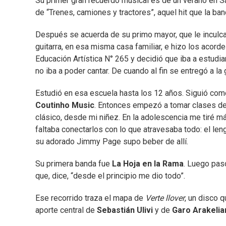
Su primer gran recuerdo musical es de un verano en Sa
de “Trenes, camiones y tractores”, aquel hit que la ba
Después se acuerda de su primo mayor, que le inculc
guitarra, en esa misma casa familiar, e hizo los acorde
Educación Artística N° 265 y decidió que iba a estudiar
no iba a poder cantar. De cuando al fin se entregó a la g
Estudió en esa escuela hasta los 12 años. Siguió como 
Coutinho Music
. Entonces empezó a tomar clases de g
clásico, desde mi niñez. En la adolescencia me tiré m
faltaba conectarlos con lo que atravesaba todo: el len
su adorado Jimmy Page supo beber de allí.
Su primera banda fue
La Hoja en la Rama
. Luego pas
que, dice, “desde el principio me dio todo”.
Ese recorrido traza el mapa de
Verte llover
, un disco 
aporte central de
Sebastián Ulivi
y
de
Garo Arakelia