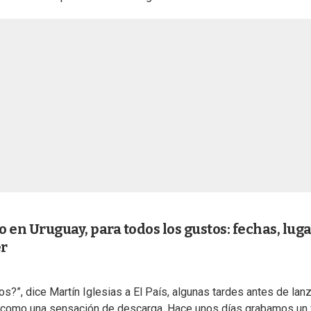
 en Uruguay, para todos los gustos: fechas, lug
er
?”, dice Martín Iglesias a El País, algunas tardes antes de lanz
Es como una sensación de descarga. Hace unos días grabamos un