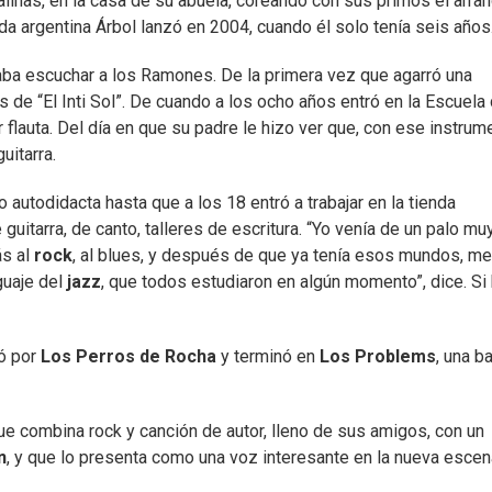
linas, en la casa de su abuela, coreando con sus primos el arra
nda argentina Árbol lanzó en 2004, cuando él solo tenía seis años
aba escuchar a los Ramones. De la primera vez que agarró una
s de “El Inti Sol”. De cuando a los ocho años entró en la Escuela
 flauta. Del día en que su padre le hizo ver que, con ese instrum
uitarra.
autodidacta hasta que a los 18 entró a trabajar en la tienda
uitarra, de canto, talleres de escritura. “Yo venía de un palo mu
ás al
rock
, al blues, y después de que ya tenía esos mundos, me
guaje del
jazz
, que todos estudiaron en algún momento”, dice. Si
ó por
Los Perros de Rocha
y terminó en
Los Problems
, una b
que combina rock y canción de autor, lleno de sus amigos, con un
n
, y que lo presenta como una voz interesante en la nueva escen