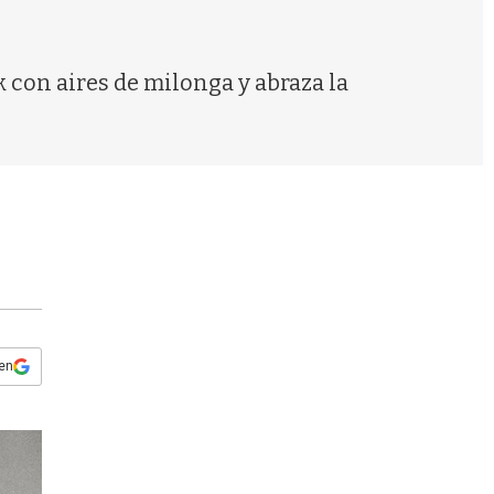
s
q
u
e
 con aires de milonga y abraza la
d
a
 en