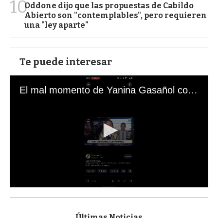
10
Oddone dijo que las propuestas de Cabildo
Abierto son "contemplables", pero requieren
una "ley aparte"
Te puede interesar
El mal momento de Yanina Gasañol con un hincha argentino en "Subrayado"
0
s
e
c
Últimas Noticias