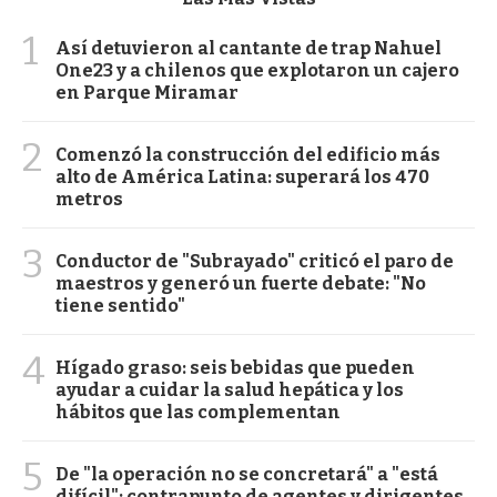
1
Así detuvieron al cantante de trap Nahuel
One23 y a chilenos que explotaron un cajero
en Parque Miramar
2
Comenzó la construcción del edificio más
alto de América Latina: superará los 470
metros
3
Conductor de "Subrayado" criticó el paro de
maestros y generó un fuerte debate: "No
tiene sentido"
4
Hígado graso: seis bebidas que pueden
ayudar a cuidar la salud hepática y los
hábitos que las complementan
5
De "la operación no se concretará" a "está
difícil": contrapunto de agentes y dirigentes