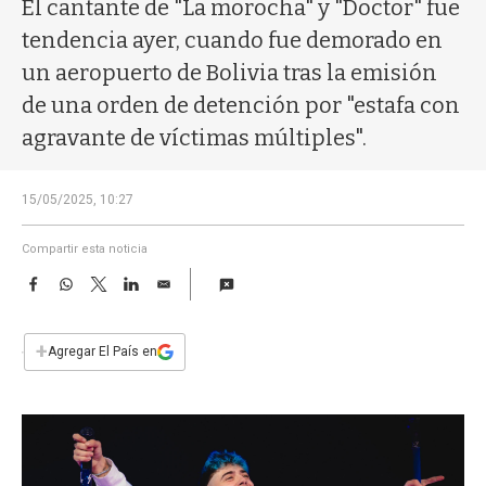
a
El cantante de "La morocha" y "Doctor" fue
tendencia ayer, cuando fue demorado en
un aeropuerto de Bolivia tras la emisión
de una orden de detención por "estafa con
agravante de víctimas múltiples".
15/05/2025, 10:27
Compartir esta noticia
F
W
T
L
E
a
h
w
i
m
c
a
i
n
a
e
t
t
k
i
+
Agregar El País en
b
s
t
e
l
o
A
e
d
o
p
r
I
k
p
n