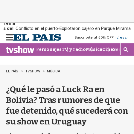
Tema
s del
Conflicto en el puerto
Explotaron cajero en Parque Miramar
día:
Suscribite al 50% OFF
Ingresar
M
e
Personajes
TV y radio
Música
Cine
Series
Te
n
M
u
o
s
t
EL PAÍS
TVSHOW
MÚSICA
r
a
¿Qué le pasó a Luck Ra en
r
b
Bolivia? Tras rumores de que
�
s
fue detenido, qué sucederá con
q
u
su show en Uruguay
e
d