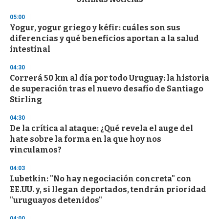
o
n
05:00
d
Yogur, yogur griego y kéfir: cuáles son sus
s
o
diferencias y qué beneficios aportan a la salud
f
intestinal
3
3
s
04:30
e
Correrá 50 km al día por todo Uruguay: la historia
c
de superación tras el nuevo desafío de Santiago
o
n
Stirling
d
s
04:30
De la crítica al ataque: ¿Qué revela el auge del
hate sobre la forma en la que hoy nos
vinculamos?
04:03
Lubetkin: "No hay negociación concreta" con
EE.UU. y, si llegan deportados, tendrán prioridad
"uruguayos detenidos"
04:00