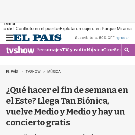
Tema
s del
Conflicto en el puerto
Explotaron cajero en Parque Miramar
día:
Suscribite al 50% OFF
Ingresar
M
e
Personajes
TV y radio
Música
Cine
Series
Te
n
M
u
o
s
t
EL PAÍS
TVSHOW
MÚSICA
r
a
¿Qué hacer el fin de semana en
r
b
el Este? Llega Tan Biónica,
�
s
vuelve Medio y Medio y hay un
q
u
concierto gratis
e
d