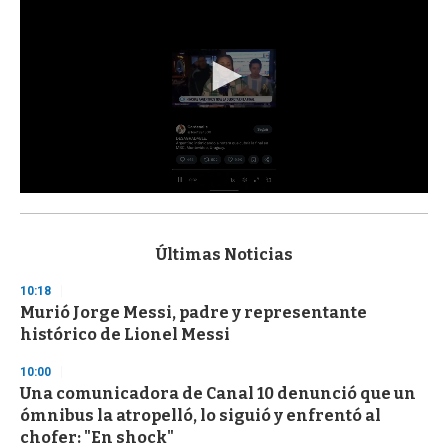
0
s
e
c
Últimas Noticias
o
n
10:18
d
Murió Jorge Messi, padre y representante
s
o
histórico de Lionel Messi
f
3
10:00
3
s
Una comunicadora de Canal 10 denunció que un
e
ómnibus la atropelló, lo siguió y enfrentó al
c
chofer: "En shock"
o