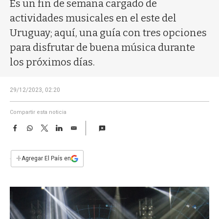
a
Es un fin de semana cargado de
actividades musicales en el este del
Uruguay; aquí, una guía con tres opciones
para disfrutar de buena música durante
los próximos días.
29/12/2023, 02:20
Compartir esta noticia
F
W
T
L
E
a
h
w
i
m
c
a
i
n
a
e
t
t
k
i
+
Agregar El País en
b
s
t
e
l
o
A
e
d
o
p
r
I
k
p
n