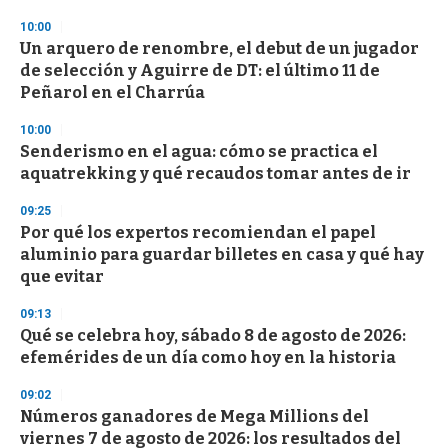
n
d
10:00
s
Un arquero de renombre, el debut de un jugador
de selección y Aguirre de DT: el último 11 de
Peñarol en el Charrúa
10:00
Senderismo en el agua: cómo se practica el
aquatrekking y qué recaudos tomar antes de ir
09:25
Por qué los expertos recomiendan el papel
aluminio para guardar billetes en casa y qué hay
que evitar
09:13
Qué se celebra hoy, sábado 8 de agosto de 2026:
efemérides de un día como hoy en la historia
09:02
Números ganadores de Mega Millions del
viernes 7 de agosto de 2026: los resultados del