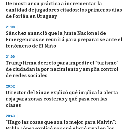
s
De mostrar su práctica a incrementar la
e
cantidad de jugadores citados: los primeros días
c
de Forlán en Uruguay
o
n
d
21:08
s
Sánchez anunció que la Junta Nacional de
Emergencias se reunirá para prepararse ante el
fenómeno de El Niño
21:00
Trump firma decreto para impedir el "turismo"
de ciudadanía por nacimiento y amplía control
de redes sociales
20:52
Director del Sinae explicó qué implica la alerta
roja para zonas costeras y qué pasa con las
clases
20:43
"Hago las cosas que son lo mejor para Malvín":
Pablo López explicó por qué eligió rival en los