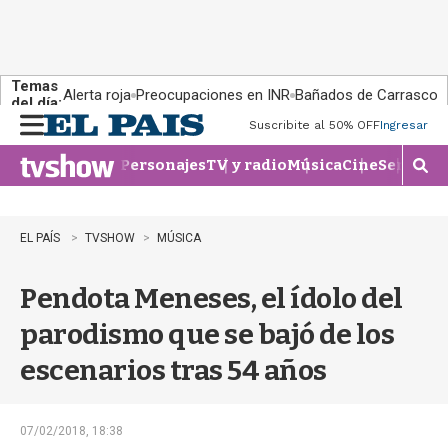
Temas
Alerta roja
Preocupaciones en INR
Bañados de Carrasco
del día:
Suscribite al 50% OFF
Ingresar
M
e
Personajes
TV y radio
Música
Cine
Series
Te
n
M
u
o
s
t
EL PAÍS
TVSHOW
MÚSICA
r
a
Pendota Meneses, el ídolo del
r
b
parodismo que se bajó de los
�
s
escenarios tras 54 años
q
u
e
d
07/02/2018, 18:38