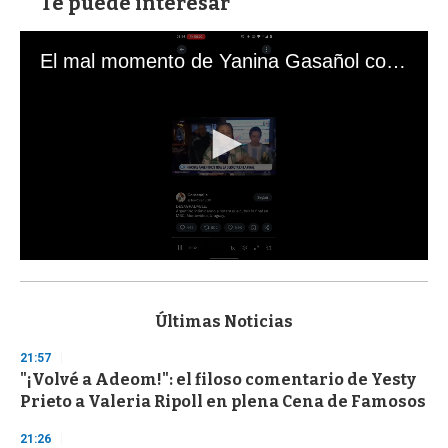
Te puede interesar
El mal momento de Yanina Gasañol con un hincha argentino en "Subrayado"
0
s
e
c
Últimas Noticias
o
n
21:57
d
"¡Volvé a Adeom!": el filoso comentario de Yesty
s
o
Prieto a Valeria Ripoll en plena Cena de Famosos
f
3
21:26
3