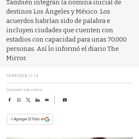
a
También integran la nómina inicial de
destinos Los Ángeles y México. Los
acuerdos habrían sido de palabra e
incluyen ciudades que cuenten con
estadios con capacidad para unas 70.000
personas. Así lo informó el diario The
Mirror.
10/09/2024, 11:14
Compartir esta noticia
F
W
T
L
E
a
h
w
i
m
c
a
i
n
a
e
t
t
k
i
+
Agregar El País en
b
s
t
e
l
o
A
e
d
o
p
r
I