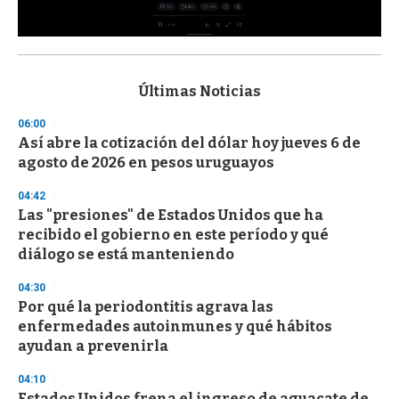
0
s
e
c
Últimas Noticias
o
n
06:00
d
Así abre la cotización del dólar hoy jueves 6 de
s
o
agosto de 2026 en pesos uruguayos
f
3
04:42
3
s
Las "presiones" de Estados Unidos que ha
e
recibido el gobierno en este período y qué
c
diálogo se está manteniendo
o
n
d
04:30
s
Por qué la periodontitis agrava las
enfermedades autoinmunes y qué hábitos
ayudan a prevenirla
04:10
Estados Unidos frena el ingreso de aguacate de