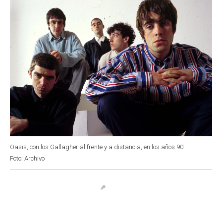
k
p
n
Oasis, con los Gallagher al frente y a distancia, en los años 90.
Foto: Archivo