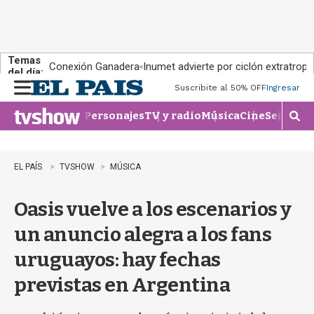
Temas
Conexión Ganadera
Inumet advierte por ciclón extratropi
del día:
Suscribite al 50% OFF
Ingresar
M
e
Personajes
TV y radio
Música
Cine
Series
Te
n
M
u
o
s
t
EL PAÍS
TVSHOW
MÚSICA
r
a
Oasis vuelve a los escenarios y
r
b
un anuncio alegra a los fans
�
s
uruguayos: hay fechas
q
u
previstas en Argentina
e
d