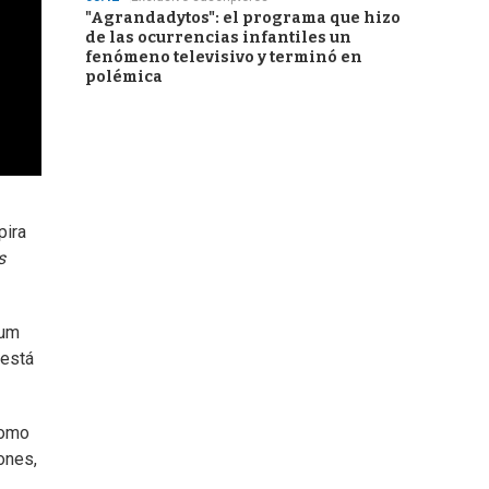
"Agrandadytos": el programa que hizo
de las ocurrencias infantiles un
fenómeno televisivo y terminó en
polémica
pira
s
bum
 está
como
ones,