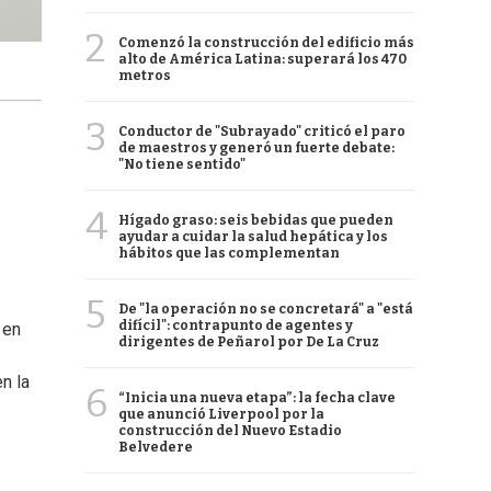
2
Comenzó la construcción del edificio más
alto de América Latina: superará los 470
metros
3
Conductor de "Subrayado" criticó el paro
de maestros y generó un fuerte debate:
"No tiene sentido"
4
Hígado graso: seis bebidas que pueden
ayudar a cuidar la salud hepática y los
hábitos que las complementan
5
De "la operación no se concretará" a "está
difícil": contrapunto de agentes y
 en
dirigentes de Peñarol por De La Cruz
n la
6
“Inicia una nueva etapa”: la fecha clave
que anunció Liverpool por la
construcción del Nuevo Estadio
Belvedere