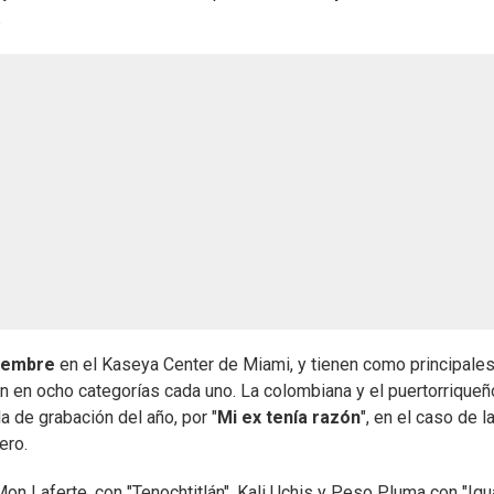
.
viembre
en el Kaseya Center de Miami, y tienen como principale
n en ocho categorías cada uno. La colombiana y el puertorriqueñ
la de grabación del año, por "
Mi ex tenía razón
", en el caso de l
ero.
on Laferte, con "Tenochtitlán", Kali Uchis y Peso Pluma con "Igu