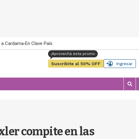
 a Cardama
En Clave País
Suscribite al 50% OFF
Ingresar
M
o
s
t
r
a
r
ler compite en las
b
�