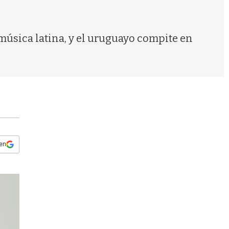
s
q
u
e
úsica latina, y el uruguayo compite en
d
a
 en