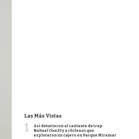
Las Más Vistas
1
Así detuvieron al cantante de trap
Nahuel One23 y a chilenos que
explotaron un cajero en Parque Miramar