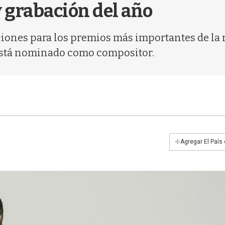
y grabación del año
ones para los premios más importantes de la m
o está nominado como compositor.
+
Agregar El País