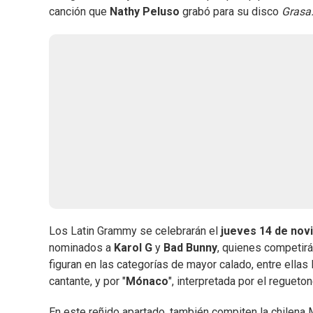
canción que
Nathy Peluso
grabó para su disco
Grasa
Los Latin Grammy se celebrarán el
jueves 14 de no
nominados a
Karol G
y
Bad Bunny
, quienes competirá
figuran en las categorías de mayor calado, entre ellas 
cantante, y por "
Mónaco
", interpretada por el regueton
En este reñido apartado, también compiten la chilena M