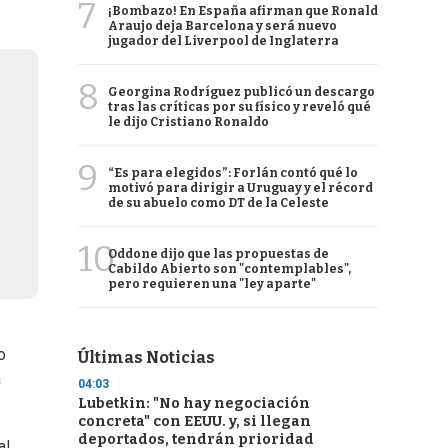
7
¡Bombazo! En España afirman que Ronald
Araujo deja Barcelona y será nuevo
jugador del Liverpool de Inglaterra
8
Georgina Rodríguez publicó un descargo
tras las críticas por su físico y reveló qué
le dijo Cristiano Ronaldo
9
“Es para elegidos”: Forlán contó qué lo
motivó para dirigir a Uruguay y el récord
de su abuelo como DT de la Celeste
10
Oddone dijo que las propuestas de
Cabildo Abierto son "contemplables",
pero requieren una "ley aparte"
s
o
Últimas Noticias
a
04:03
Lubetkin: "No hay negociación
concreta" con EEUU. y, si llegan
deportados, tendrán prioridad
al