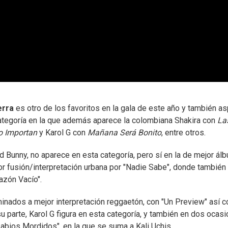
erra
es otro de los favoritos en la gala de este año y también as
categoría en la que además aparece la colombiana Shakira con
La
o Importan
y Karol G con
Mañana Será Bonito
, entre otros.
ad Bunny, no aparece en esta categoría, pero sí en la de mejor ál
jor fusión/interpretación urbana por "Nadie Sabe", donde también
azón Vacío".
minados a mejor interpretación reggaetón, con "Un Preview" así 
u parte, Karol G figura en esta categoría, y también en dos ocasi
"Labios Mordidos", en la que se suma a Kali Uchis.