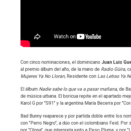
Con cinco nominaciones, el dominicano
Juan Luis Gu
al premio álbum del año, de la mano de
Radio Güira
, 
Mujeres Ya No Lloran
, Residente con
Las Letras Ya N
El álbum
Nadie sabe lo que va a pasar mañana
, de B
de música urbana. El boricua repite en el apartado me
Karol G por "S91" y la argentina María Becerra por "Cor
Bad Bunny reaparece y por partida doble entre los no
con "Perro Negro", a dúo con el colombiano Feid. Por s
por "Qlona", que interpreta junto a Peso Pluma, y por 