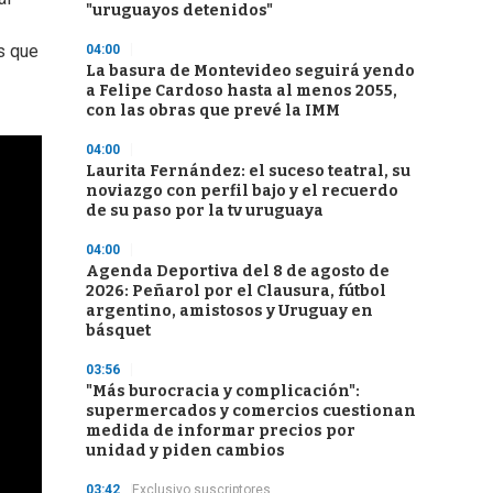
"uruguayos detenidos"
s que
04:00
La basura de Montevideo seguirá yendo
a Felipe Cardoso hasta al menos 2055,
con las obras que prevé la IMM
04:00
Laurita Fernández: el suceso teatral, su
noviazgo con perfil bajo y el recuerdo
de su paso por la tv uruguaya
04:00
Agenda Deportiva del 8 de agosto de
2026: Peñarol por el Clausura, fútbol
argentino, amistosos y Uruguay en
básquet
03:56
"Más burocracia y complicación":
supermercados y comercios cuestionan
medida de informar precios por
unidad y piden cambios
03:42
Exclusivo suscriptores