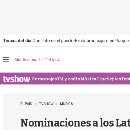
Temas del día:
Conflicto en el puerto
Explotaron cajero en Parque
Montevideo, T 11° H 55%
M
e
n
u
Personajes
TV y radio
Música
Cine
Series
Tea
EL PAÍS
TVSHOW
MÚSICA
Nominaciones a los Lat