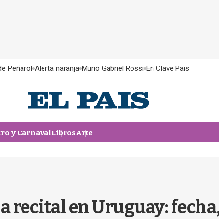
 de Peñarol
Alerta naranja
Murió Gabriel Rossi
En Clave País
tro y Carnaval
Libros
Arte
 recital en Uruguay: fecha,