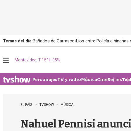
Temas del día:
Bañados de Carrasco
Líos entre Policía e hinchas
Montevideo, T 15° H 95%
M
e
n
u
Personajes
TV y radio
Música
Cine
Series
Tea
EL PAÍS
TVSHOW
MÚSICA
Nahuel Pennisi anuncia