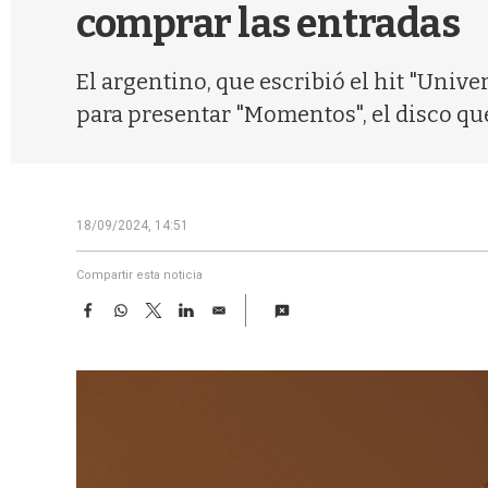
comprar las entradas
El argentino, que escribió el hit "Univ
para presentar "Momentos", el disco que
18/09/2024, 14:51
Compartir esta noticia
F
W
T
L
E
a
h
w
i
m
c
a
i
n
a
e
t
t
k
i
b
s
t
e
l
o
A
e
d
o
p
r
I
k
p
n