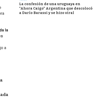
La confesión de una uruguaya en
e
"Ahora Caigo" Argentina que descolocó
a Darío Barassi y se hizo viral
era
da la
es
jo a
la
Rada