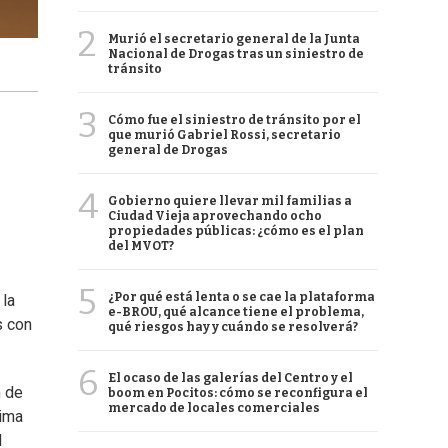
2
Murió el secretario general de la Junta
Nacional de Drogas tras un siniestro de
tránsito
3
Cómo fue el siniestro de tránsito por el
que murió Gabriel Rossi, secretario
general de Drogas
4
Gobierno quiere llevar mil familias a
Ciudad Vieja aprovechando ocho
propiedades públicas: ¿cómo es el plan
del MVOT?
5
¿Por qué está lenta o se cae la plataforma
 la
e-BROU, qué alcance tiene el problema,
s con
qué riesgos hay y cuándo se resolverá?
6
El ocaso de las galerías del Centro y el
n de
boom en Pocitos: cómo se reconfigura el
mercado de locales comerciales
tima
l