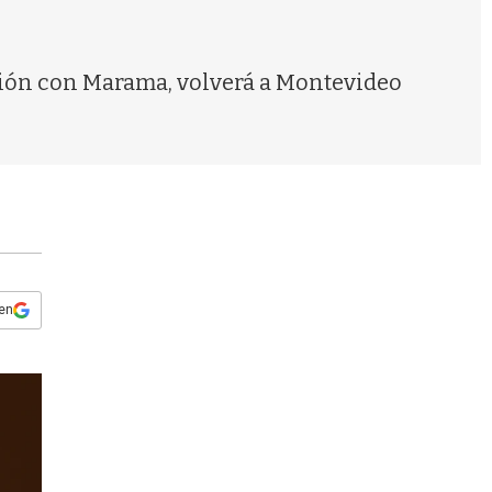
s
q
u
e
ación con Marama, volverá a Montevideo
d
a
 en