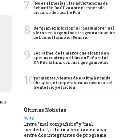
7
"No es el mesías": las advertencias de
Sebastián Da Silva ante el esperado
discurso de Lacalle Pou
8
De “gran exhibición” al “deslumbre”: así
vieron en Argentina otra gran actuación
de Leonel Jaime en Peñarol
9
Leo Jaime: de la marca que alcanzó en
apenas cuatro partidos en Peñarol al
MVP de la final con más que gambetas
10
Tormentas, vientos de 100 km/h y caída
abrupta de temperatura: así avanzan el
frente frío y el ciclón
más
Últimas Noticias
18:42
Entre "mal compañero" y "mal
perdedor", altísima tensión en vivo
entre dos integrantes de programa