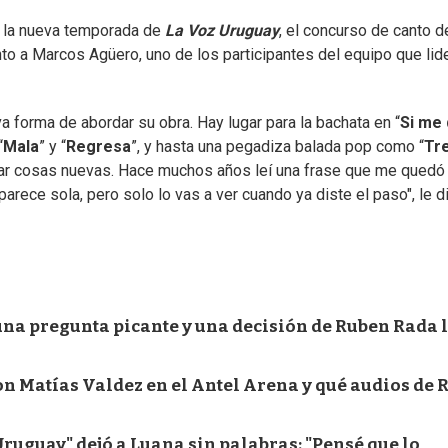
e la nueva temporada de
La Voz Uruguay
, el concurso de canto d
unto a Marcos Agüero, uno de los participantes del equipo que lid
va forma de abordar su obra. Hay lugar para la bachata en “
Si me 
“
Mala
” y “
Regresa
”, y hasta una pegadiza balada pop como “
Tr
obar cosas nuevas. Hace muchos años leí una frase que me quedó
parece sola, pero solo lo vas a ver cuando ya diste el paso", le di
n una pregunta picante y una decisión de Ruben Rada 
n Matías Valdez en el Antel Arena y qué audios de 
Uruguay" dejó a Luana sin palabras: "Pensé que lo