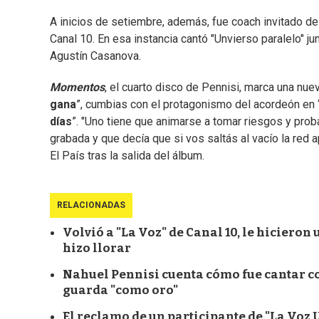
A inicios de setiembre, además, fue coach invitado d
Canal 10. En esa instancia cantó "Unvierso paralelo" j
Agustín Casanova.
Momentos
, el cuarto disco de Pennisi, marca una nue
gana
”, cumbias con el protagonismo del acordeón en 
días
”. "Uno tiene que animarse a tomar riesgos y pr
grabada y que decía que si vos saltás al vacío la red a
El País tras la salida del álbum.
RELACIONADAS
Volvió a "La Voz" de Canal 10, le hiciero
hizo llorar
Nahuel Pennisi cuenta cómo fue cantar co
guarda "como oro"
El reclamo de un participante de "La Voz 