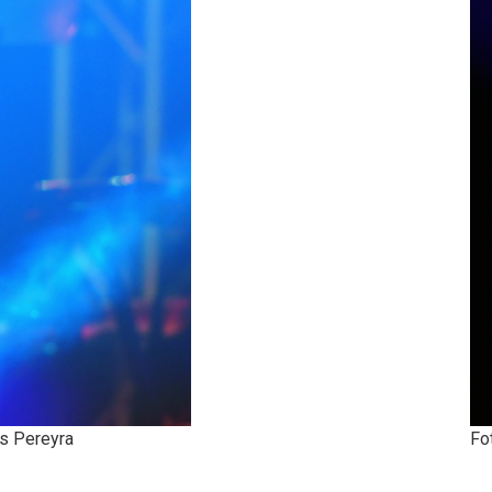
ás Pereyra
Fo