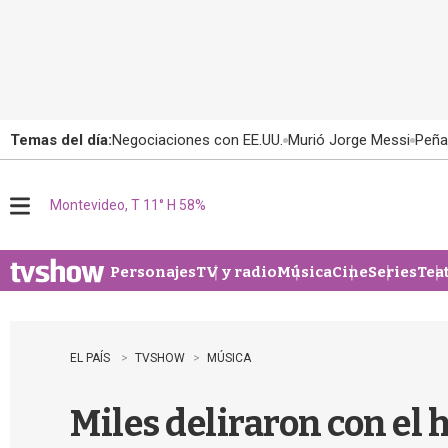
Temas del día:
Negociaciones con EE.UU.
Murió Jorge Messi
Peña
Montevideo, T 11° H 58%
M
e
n
u
Personajes
TV y radio
Música
Cine
Series
Tea
EL PAÍS
TVSHOW
MÚSICA
Miles deliraron con el