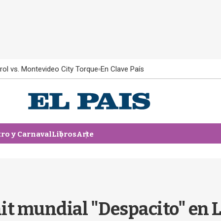
rol vs. Montevideo City Torque
En Clave País
tro y Carnaval
Libros
Arte
 hit mundial "Despacito" en 