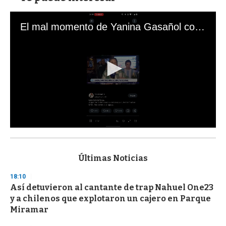
El mal momento de Yanina Gasañol con un hincha argentino en "Subrayado"
0
s
e
c
Últimas Noticias
o
n
18:10
d
Así detuvieron al cantante de trap Nahuel One23
s
o
y a chilenos que explotaron un cajero en Parque
f
Miramar
3
3