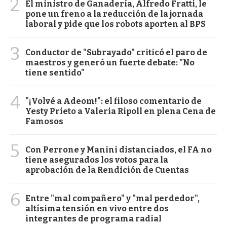
2
El ministro de Ganadería, Alfredo Fratti, le
pone un freno a la reducción de la jornada
laboral y pide que los robots aporten al BPS
3
Conductor de "Subrayado" criticó el paro de
maestros y generó un fuerte debate: "No
tiene sentido"
4
"¡Volvé a Adeom!": el filoso comentario de
Yesty Prieto a Valeria Ripoll en plena Cena de
Famosos
5
Con Perrone y Manini distanciados, el FA no
tiene asegurados los votos para la
aprobación de la Rendición de Cuentas
6
Entre "mal compañero" y "mal perdedor",
altísima tensión en vivo entre dos
integrantes de programa radial