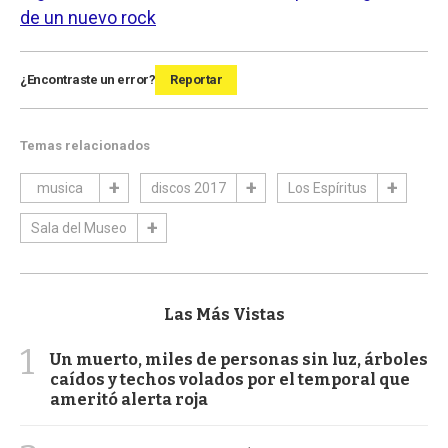
de un nuevo rock
¿Encontraste un error?
Reportar
Temas relacionados
musica
discos 2017
Los Espíritus
Sala del Museo
Las Más Vistas
1
Un muerto, miles de personas sin luz, árboles
caídos y techos volados por el temporal que
ameritó alerta roja