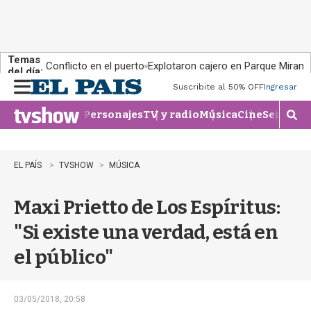
Temas
Conflicto en el puerto
Explotaron cajero en Parque Miram
del día:
Suscribite al 50% OFF
Ingresar
M
e
Personajes
TV y radio
Música
Cine
Series
Te
n
M
u
o
s
t
EL PAÍS
TVSHOW
MÚSICA
r
a
Maxi Prietto de Los Espíritus:
r
b
"Si existe una verdad, está en
�
s
el público"
q
u
e
d
03/05/2018, 20:58