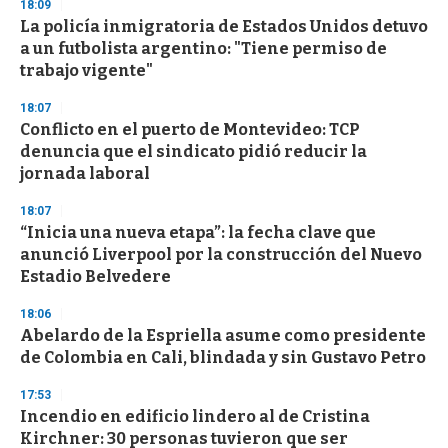
s
18:09
e
La policía inmigratoria de Estados Unidos detuvo
c
a un futbolista argentino: "Tiene permiso de
o
n
trabajo vigente"
d
s
18:07
Conflicto en el puerto de Montevideo: TCP
denuncia que el sindicato pidió reducir la
jornada laboral
18:07
“Inicia una nueva etapa”: la fecha clave que
anunció Liverpool por la construcción del Nuevo
Estadio Belvedere
18:06
Abelardo de la Espriella asume como presidente
de Colombia en Cali, blindada y sin Gustavo Petro
17:53
Incendio en edificio lindero al de Cristina
Kirchner: 30 personas tuvieron que ser