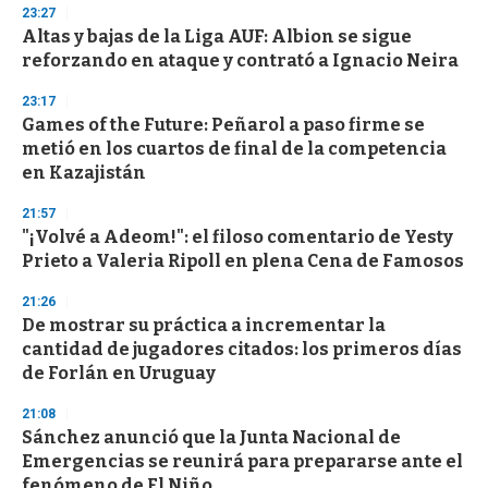
d
23:27
s
Altas y bajas de la Liga AUF: Albion se sigue
reforzando en ataque y contrató a Ignacio Neira
23:17
Games of the Future: Peñarol a paso firme se
metió en los cuartos de final de la competencia
en Kazajistán
21:57
"¡Volvé a Adeom!": el filoso comentario de Yesty
Prieto a Valeria Ripoll en plena Cena de Famosos
21:26
De mostrar su práctica a incrementar la
cantidad de jugadores citados: los primeros días
de Forlán en Uruguay
21:08
Sánchez anunció que la Junta Nacional de
Emergencias se reunirá para prepararse ante el
fenómeno de El Niño