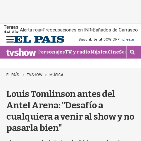
Temas
Alerta roja
Preocupaciones en INR
Bañados de Carrasco
del día:
Suscribite al 50% OFF
Ingresar
M
e
Personajes
TV y radio
Música
Cine
Series
Te
n
M
u
o
s
t
EL PAÍS
TVSHOW
MÚSICA
r
a
Louis Tomlinson antes del
r
b
Antel Arena: "Desafío a
�
s
cualquiera a venir al show y no
q
u
pasarla bien"
e
d