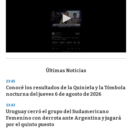
0
s
e
c
Últimas Noticias
o
n
23:45
d
Conocé los resultados de la Quiniela y la Tómbola
s
o
nocturna del jueves 6 de agosto de 2026
f
3
23:43
3
s
Uruguay cerró el grupo del Sudamericano
e
Femenino con derrota ante Argentina y jugará
c
por el quinto puesto
o
n