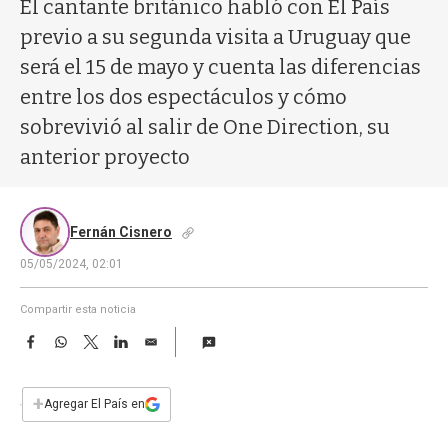
a
El cantante británico habló con El País
previo a su segunda visita a Uruguay que
será el 15 de mayo y cuenta las diferencias
entre los dos espectáculos y cómo
sobrevivió al salir de One Direction, su
anterior proyecto
Fernán Cisnero
05/05/2024, 02:01
Compartir esta noticia
F
W
T
L
E
a
h
w
i
m
c
a
i
n
a
e
t
t
k
i
+
Agregar El País en
b
s
t
e
l
o
A
e
d