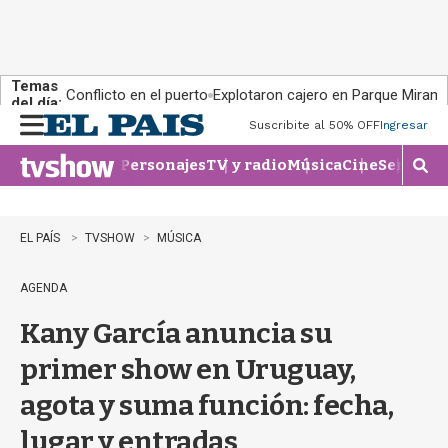
Temas
Conflicto en el puerto
Explotaron cajero en Parque Miram
del día:
Suscribite al 50% OFF
Ingresar
M
e
Personajes
TV y radio
Música
Cine
Series
Te
n
M
u
o
s
t
EL PAÍS
TVSHOW
MÚSICA
r
a
AGENDA
r
b
Kany García anuncia su
�
s
primer show en Uruguay,
q
u
agota y suma función: fecha,
e
d
lugar y entradas