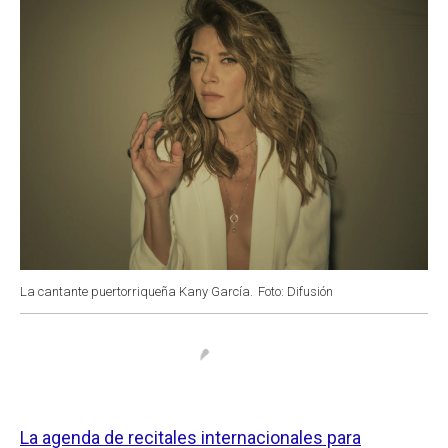
k
p
n
La cantante puertorriqueña Kany García.
Foto: Difusión
La agenda de recitales internacionales para