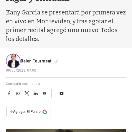
a
Kany García se presentará por primera vez
en vivo en Montevideo, y tras agotar el
primer recital agregó uno nuevo. Todos
los detalles.
Belen Fourment
08/05/2023, 04:00
Compartir esta noticia
F
W
T
L
E
a
h
w
i
m
c
a
i
n
a
e
t
t
k
i
+
Agregar El País en
b
s
t
e
l
o
A
e
d
o
p
r
I