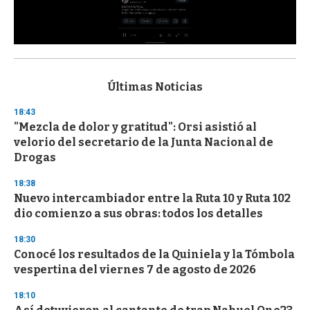
0
s
e
c
Últimas Noticias
o
n
18:43
d
"Mezcla de dolor y gratitud": Orsi asistió al
s
o
velorio del secretario de la Junta Nacional de
f
Drogas
3
3
s
18:38
e
Nuevo intercambiador entre la Ruta 10 y Ruta 102
c
dio comienzo a sus obras: todos los detalles
o
n
d
18:30
s
Conocé los resultados de la Quiniela y la Tómbola
vespertina del viernes 7 de agosto de 2026
18:10