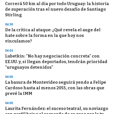
e
Correrá 50 km al día por todo Uruguay: la historia
c
de superación tras el nuevo desafío de Santiago
o
n
Stirling
d
s
04:30
De la crítica al ataque: ¿Qué revela el auge del
hate sobre la forma en la que hoy nos
vinculamos?
04:03
Lubetkin: "No hay negociación concreta" con
EE.UU. y, si llegan deportados, tendrán prioridad
"uruguayos detenidos"
04:00
La basura de Montevideo seguirá yendo a Felipe
Cardoso hasta al menos 2055, con las obras que
prevé la IMM
04:00
Laurita Fernández: el suceso teatral, su noviazgo