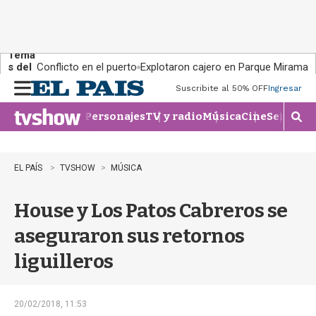
Tema
s del
Conflicto en el puerto
Explotaron cajero en Parque Miramar
día:
Suscribite al 50% OFF
Ingresar
M
e
Personajes
TV y radio
Música
Cine
Series
Te
n
M
u
o
s
t
EL PAÍS
TVSHOW
MÚSICA
r
a
House y Los Patos Cabreros se
r
b
aseguraron sus retornos
�
s
liguilleros
q
u
e
d
20/02/2018, 11:53