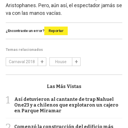
Aristophanes. Pero, aún así, el espectador jamás se
va con las manos vacías.
¿Encontraste un error?
Reportar
Temas relacionados
Carnaval 2018
House
Las Más Vistas
1
Así detuvieron al cantante de trap Nahuel
One23 y a chilenos que explotaron un cajero
en Parque Miramar
2
Comenzó la construcción del edificio más